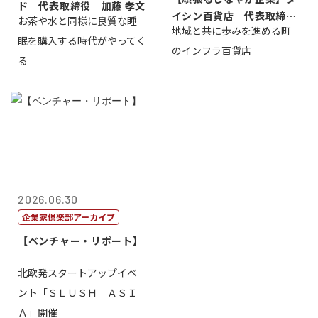
ド 代表取締役 加藤 孝文
イシン百貨店 代表取締役
お茶や水と同様に良質な睡
地域と共に歩みを進める町
社長 西山 ...
眠を購入する時代がやってく
のインフラ百貨店
る
2026.06.30
企業家倶楽部アーカイブ
【ベンチャー・リポート】
北欧発スタートアップイベ
ント「ＳＬＵＳＨ ＡＳＩ
Ａ」開催