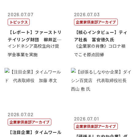
2026.07.07
2026.07.03
トピックス
企業家倶楽部アーカイブ
【レポート】ファーストリ
【核心インタビュー】ティ
テイリング財団 柳井正
ア社長 冨安徳久氏
インドネシア高校生向け奨
《企業家の肖像》コロナ禍
理事長
学金事業を実施
でこそ原点回帰
2026.07.02
2026.07.01
企業家倶楽部アーカイブ
企業家倶楽部アーカイブ
【注目企業】タイムワール
【頑張るしなやか企業】ダ