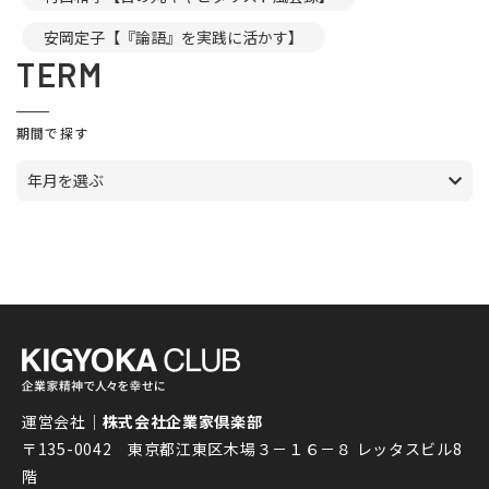
安岡定子【『論語』を実践に活かす】
TERM
期間で探す
年月を選ぶ
運営会社｜
株式会社企業家倶楽部
〒135-0042 東京都江東区木場３－１６－８ レッタスビル8
階