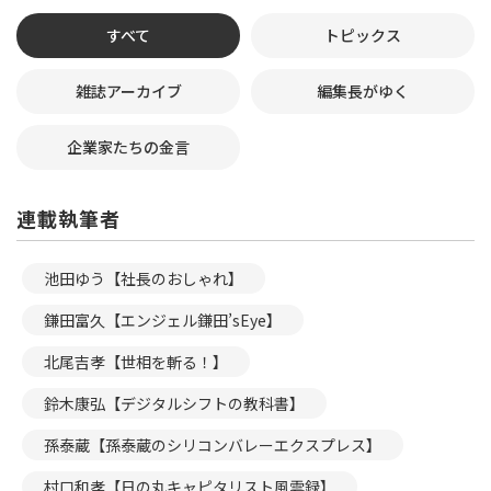
すべて
トピックス
雑誌アーカイブ
編集長がゆく
企業家たちの金言
連載執筆者
池田ゆう【社長のおしゃれ】
鎌田富久【エンジェル鎌田’sEye】
北尾吉孝【世相を斬る！】
鈴木康弘【デジタルシフトの教科書】
孫泰蔵【孫泰蔵のシリコンバレーエクスプレス】
村口和孝【日の丸キャピタリスト風雲録】