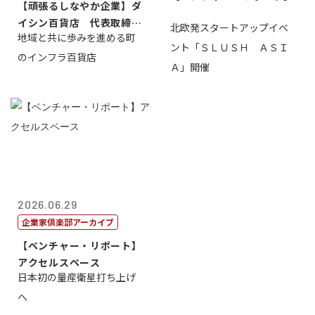
【頑張るしなやか企業】ダ
イシン百貨店 代表取締役
北欧発スタートアップイベ
地域と共に歩みを進める町
社長 西山 ...
ント「ＳＬＵＳＨ ＡＳＩ
のインフラ百貨店
Ａ」開催
2026.06.29
企業家倶楽部アーカイブ
【ベンチャー・リポート】
アクセルスペース
日本初の量産衛星打ち上げ
へ