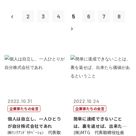
2
3
4
5
6
7
8
2022.10.31
2022.10.24
企業家たちの金言
企業家たちの金言
個人は自立し、一人ひとり
簡単に達成できないこと
が自分株式会社であれ
は、裏を返せば、出来たら
㈱ﾘﾝｸｱﾝﾄﾞﾓﾁﾍﾞｰｼｮﾝ 代表取
(株)MTG 代表取締役社長
価値があるとい...