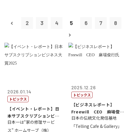
2
3
4
5
6
7
8
2025.12.26
2026.01.14
トピックス
トピックス
【ビジネスレポート】
【イベント・レポート】日
Freewill CEO 麻場俊行
本サブスクリプションビジ
日本の伝統文化発信基地
氏
日本一は“家の修理サービ
ネス大賞20...
「Telling Cafe & Gallery」
ス” ホームサーブ（株）