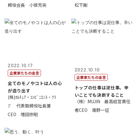
締役会長 小笹芳央
松下剛
2022.10.17
2022.10.10
企業家たちの金言
企業家たちの金言
全てのモノやコトは人の心
トップの仕事は泥仕事。辛
が造り出す
いことでも決断すること
(株)ｶﾙﾁｭｱ・ｺﾝﾋﾞﾆｴﾝｽ・ｸﾗ
（株）MUJIN 最高経営責任
ﾌﾞ 代表取締役社長兼
者CEO 滝野一征
CEO 増田宗昭