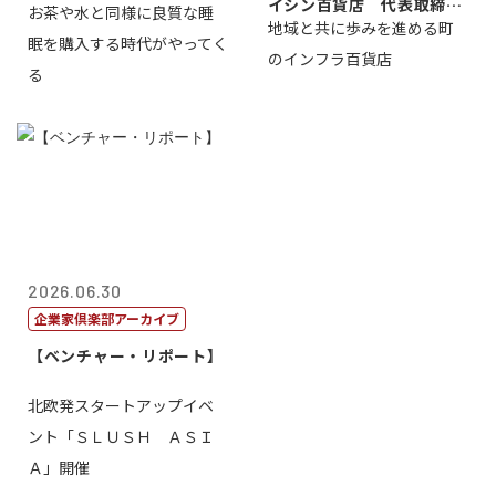
イシン百貨店 代表取締役
お茶や水と同様に良質な睡
地域と共に歩みを進める町
社長 西山 ...
眠を購入する時代がやってく
のインフラ百貨店
る
2026.06.30
企業家倶楽部アーカイブ
【ベンチャー・リポート】
北欧発スタートアップイベ
ント「ＳＬＵＳＨ ＡＳＩ
Ａ」開催