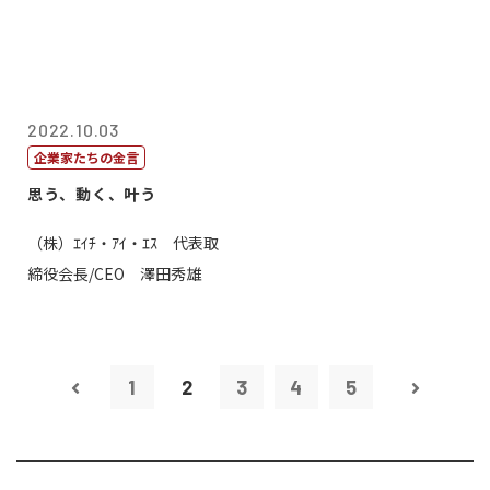
2022.10.03
企業家たちの金言
思う、動く、叶う
（株）ｴｲﾁ・ｱｲ・ｴｽ 代表取
締役会長/CEO 澤田秀雄
1
2
3
4
5