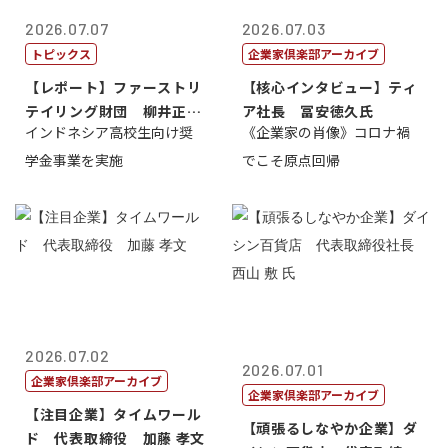
2026.07.07
2026.07.03
トピックス
企業家倶楽部アーカイブ
【レポート】ファーストリ
【核心インタビュー】ティ
テイリング財団 柳井正
ア社長 冨安徳久氏
インドネシア高校生向け奨
《企業家の肖像》コロナ禍
理事長
学金事業を実施
でこそ原点回帰
2026.07.02
2026.07.01
企業家倶楽部アーカイブ
企業家倶楽部アーカイブ
【注目企業】タイムワール
【頑張るしなやか企業】ダ
ド 代表取締役 加藤 孝文