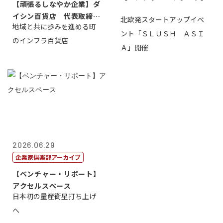
【頑張るしなやか企業】ダ
イシン百貨店 代表取締役
北欧発スタートアップイベ
地域と共に歩みを進める町
社長 西山 ...
ント「ＳＬＵＳＨ ＡＳＩ
のインフラ百貨店
Ａ」開催
2026.06.29
企業家倶楽部アーカイブ
【ベンチャー・リポート】
アクセルスペース
日本初の量産衛星打ち上げ
へ