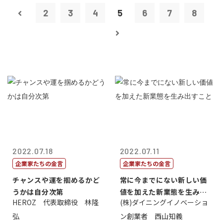
2
3
4
5
6
7
8
2022.07.18
2022.07.11
企業家たちの金言
企業家たちの金言
チャンスや運を掴めるかど
常に今までにない新しい価
うかは自分次第
値を加えた新業態を生み出
HEROZ 代表取締役 林隆
(株)ダイニングイノベーショ
すこと
弘
ン創業者 西山知義