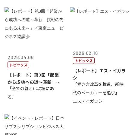
2026.02.16
2026.04.06
トピックス
トピックス
【レポート】エス・イガラ
【レポート】第3回「起業
シ
から成功への道～革新―挑
「働き方改革を推進、新時
「全ての答えは現場にあ
戦の先にある...
代のベーカリーを追求」
る」
エス・イガラシ