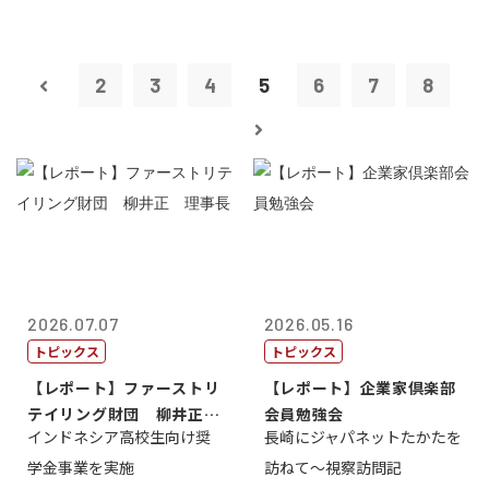
2
3
4
5
6
7
8
2026.07.07
2026.05.16
トピックス
トピックス
【レポート】ファーストリ
【レポート】企業家倶楽部
テイリング財団 柳井正
会員勉強会
インドネシア高校生向け奨
長崎にジャパネットたかたを
理事長
学金事業を実施
訪ねて～視察訪問記