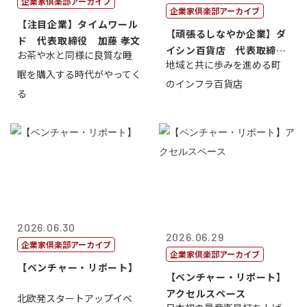
企業家倶楽部アーカイブ
企業家倶楽部アーカイブ
【注目企業】タイムワール
【頑張るしなやか企業】ダ
ド 代表取締役 加藤 孝文
イシン百貨店 代表取締役
お茶や水と同様に良質な睡
地域と共に歩みを進める町
社長 西山 ...
眠を購入する時代がやってく
のインフラ百貨店
る
2026.06.30
2026.06.29
企業家倶楽部アーカイブ
企業家倶楽部アーカイブ
【ベンチャー・リポート】
【ベンチャー・リポート】
アクセルスペース
北欧発スタートアップイベ