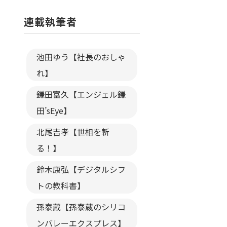
連載執筆者
池田ゆう【社長のおしゃ
れ】
鎌田富久【エンジェル鎌
田’sEye】
北尾吉孝【世相を斬
る！】
鈴木康弘【デジタルシフ
トの教科書】
孫泰蔵【孫泰蔵のシリコ
ンバレーエクスプレス】