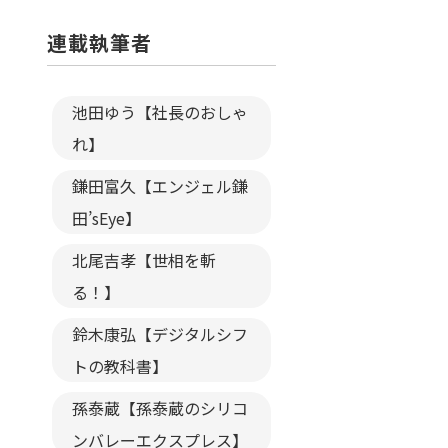
連載執筆者
池田ゆう【社長のおしゃ
れ】
鎌田富久【エンジェル鎌
田’sEye】
北尾吉孝【世相を斬
る！】
鈴木康弘【デジタルシフ
トの教科書】
孫泰蔵【孫泰蔵のシリコ
ンバレーエクスプレス】