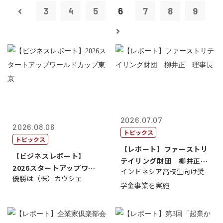
3
4
5
6
7
8
9
2026.07.07
2026.08.06
トピックス
トピックス
【レポート】ファーストリ
【ビジネスレポート】
テイリング財団 柳井正
2026スタートアップワー
インドネシア高校生向け奨
理事長
優勝は（株）カウシェ
ルドカップ東京
学金事業を実施