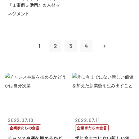
『１事例３活用』の人材マ
トリー社長野坂...
ネジメント
1
2
3
4
2022.07.18
2022.07.11
企業家たちの金言
企業家たちの金言
チャンスや運を掴めるかど
常に今までにない新しい価