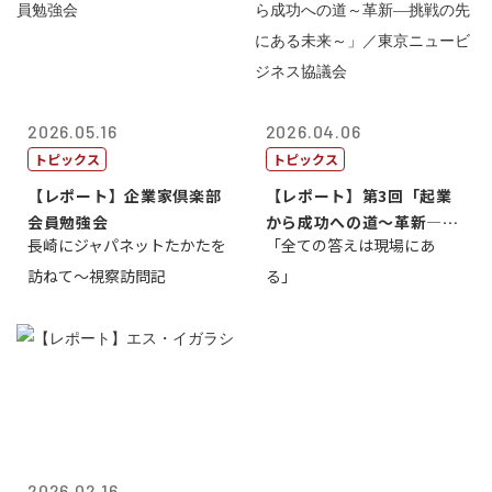
2026.05.16
2026.04.06
トピックス
トピックス
【レポート】企業家倶楽部
【レポート】第3回「起業
会員勉強会
から成功への道～革新―挑
長崎にジャパネットたかたを
「全ての答えは現場にあ
戦の先にある...
訪ねて～視察訪問記
る」
2026.02.16