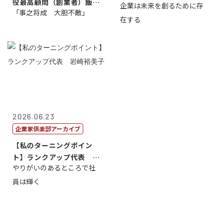
役最高顧問（創業者）飯田
企業は未来を創るために存
藤...
「事之将成 大胆不敵」
亮
在する
2026.06.23
企業家倶楽部アーカイブ
【私のターニングポイン
ト】ランクアップ代表 岩
やりがいのあるところで社
崎裕美子
員は輝く