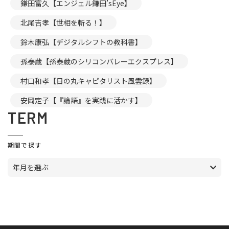
鎌田富久【エンジェル鎌田’sEye】
北尾吉孝【世相を斬る！】
鈴木康弘【デジタルシフトの教科書】
孫泰蔵【孫泰蔵のシリコンバレーエクスプレス】
村口和孝【日の丸キャピタリスト風雲録】
安岡定子【『論語』を実践に活かす】
TERM
期間で探す
年月を選ぶ