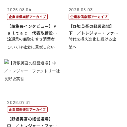
2026.08.04
2026.08.03
企業家倶楽部アーカイブ
企業家倶楽部アーカイブ
【編集長インタビュー】Ｐ
【野坂英吾の経営道場】
ａｌｔａｃ 代表取締役会
下 ／トレジャー・ファク
流通業の無駄を省き消費者
時代を捉え進化し続ける企
長三木田國夫
トリー社長野坂...
ひいては社会に貢献したい
業へ
2026.07.31
企業家倶楽部アーカイブ
【野坂英吾の経営道場】
中 ／トレジャー・ファク