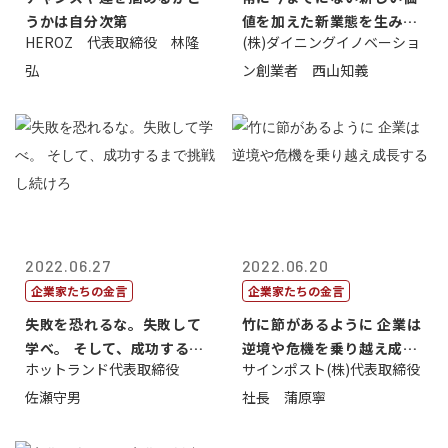
うかは自分次第
値を加えた新業態を生み出
HEROZ 代表取締役 林隆
(株)ダイニングイノベーショ
すこと
弘
ン創業者 西山知義
2022.06.27
2022.06.20
企業家たちの金言
企業家たちの金言
失敗を恐れるな。失敗して
竹に節があるように 企業は
学べ。 そして、成功するま
逆境や危機を乗り越え成長
ホットランド代表取締役
サインポスト(株)代表取締役
で挑戦し続...
する
佐瀬守男
社長 蒲原寧