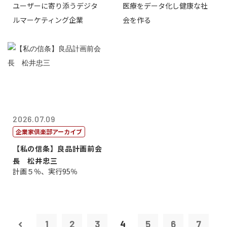
ユーザーに寄り添うデジタ
医療をデータ化し健康な社
表取締役CE...
原 聖吾
ルマーケティング企業
会を作る
2026.07.09
企業家倶楽部アーカイブ
【私の信条】良品計画前会
長 松井忠三
計画５％、実行95％
1
2
3
4
5
6
7