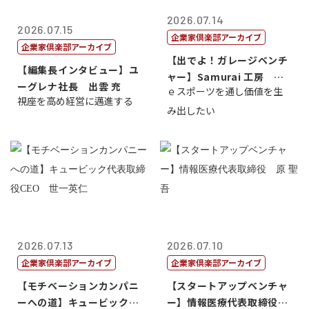
2026.07.14
2026.07.15
企業家倶楽部アーカイブ
企業家倶楽部アーカイブ
【出でよ！ガレージベンチ
【編集長インタビュー】ユ
ャー】Samurai 工房 代
ーグレナ社長 出雲 充
ｅスポーツを通し価値を生
表取締...
視座を高め経営に邁進する
み出したい
2026.07.13
2026.07.10
企業家倶楽部アーカイブ
企業家倶楽部アーカイブ
【モチベーションカンパニ
【スタートアップベンチャ
ーへの道】キュービック代
ー】情報医療代表取締役