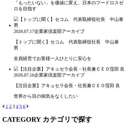
「もったいない」を価値に変え、日本のフードロスゼ
ロを目指す
2026.07.17
企業家倶楽部アーカイブ
【トップに聞く】セコム 代表取締役社長 中山泰
男
全員経営でお客様一人ひとりに安心を
2026.07.16
企業家倶楽部アーカイブ
【注目企業】アキュセラ会長・社長兼ＣＥＯ窪田 良
世界から目の病気をなくしたい
1
2
3
4
5
6
CATEGORY
カテゴリで探す