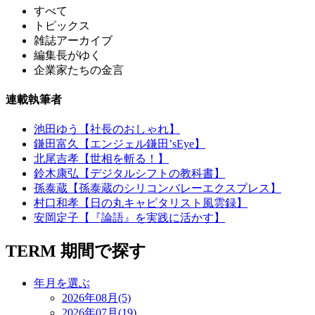
すべて
トピックス
雑誌アーカイブ
編集長がゆく
企業家たちの金言
連載執筆者
池田ゆう【社長のおしゃれ】
鎌田富久【エンジェル鎌田’sEye】
北尾吉孝【世相を斬る！】
鈴木康弘【デジタルシフトの教科書】
孫泰蔵【孫泰蔵のシリコンバレーエクスプレス】
村口和孝【日の丸キャピタリスト風雲録】
安岡定子【『論語』を実践に活かす】
TERM
期間で探す
年月を選ぶ
2026年08月(5)
2026年07月(19)