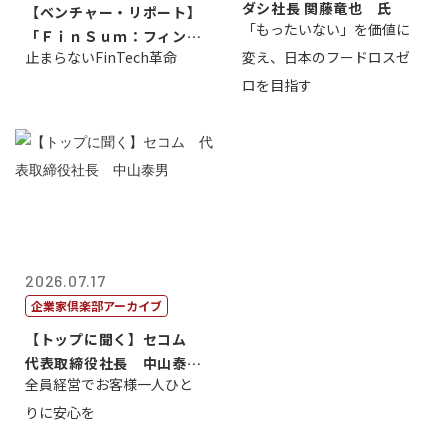
ダシ社長 関藤竜也 氏
【ベンチャー・リポート】
「もったいない」を価値に
「ＦｉｎＳｕｍ：フィンテ
止まらないFinTech革命
変え、日本のフードロスゼ
ック・サミッ...
ロを目指す
2026.07.17
企業家倶楽部アーカイブ
【トップに聞く】セコム
代表取締役社長 中山泰
全員経営でお客様一人ひと
男
りに安心を