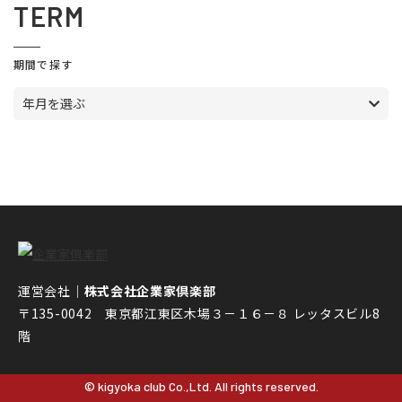
TERM
期間で探す
年月を選ぶ
運営会社｜
株式会社企業家倶楽部
〒135-0042 東京都江東区木場３－１６－８ レッタスビル8
階
© kigyoka club Co.,Ltd. All rights reserved.