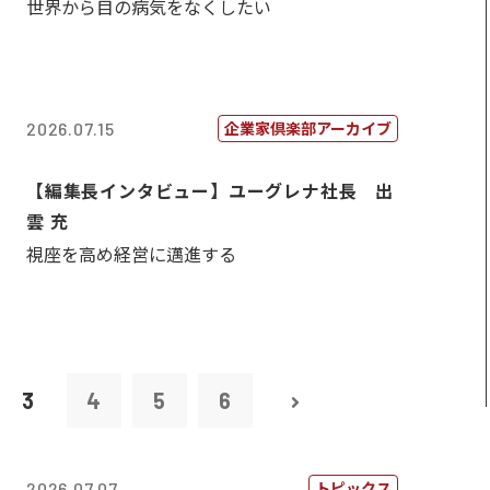
世界から目の病気をなくしたい
企業家倶楽部アーカイブ
2026.07.15
【編集長インタビュー】ユーグレナ社長 出
雲 充
視座を高め経営に邁進する
3
4
5
6
トピックス
2026.07.07