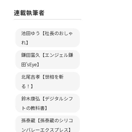
連載執筆者
池田ゆう【社長のおしゃ
れ】
鎌田富久【エンジェル鎌
田’sEye】
北尾吉孝【世相を斬
る！】
鈴木康弘【デジタルシフ
トの教科書】
孫泰蔵【孫泰蔵のシリコ
ンバレーエクスプレス】