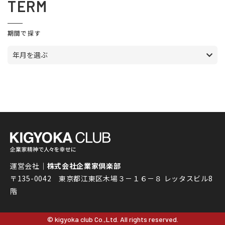
TERM
期間で探す
年月を選ぶ
運営会社｜
株式会社企業家倶楽部
〒135-0042 東京都江東区木場３－１６－８ レッタスビル8
階
© kigyoka club Co.,Ltd. All rights reserved.