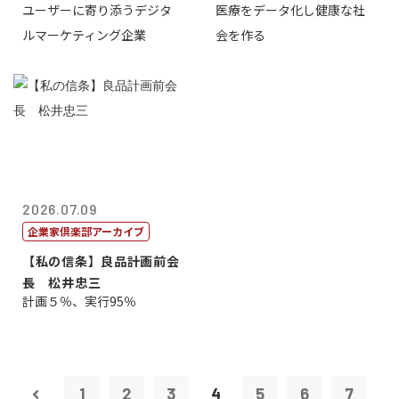
ユーザーに寄り添うデジタ
医療をデータ化し健康な社
表取締役CE...
原 聖吾
ルマーケティング企業
会を作る
2026.07.09
企業家倶楽部アーカイブ
【私の信条】良品計画前会
長 松井忠三
計画５％、実行95％
1
2
3
4
5
6
7