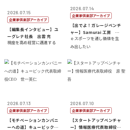
2026.07.14
2026.07.15
企業家倶楽部アーカイブ
企業家倶楽部アーカイブ
【出でよ！ガレージベンチ
【編集長インタビュー】ユ
ャー】Samurai 工房 代
ーグレナ社長 出雲 充
ｅスポーツを通し価値を生
表取締...
視座を高め経営に邁進する
み出したい
2026.07.13
2026.07.10
企業家倶楽部アーカイブ
企業家倶楽部アーカイブ
【モチベーションカンパニ
【スタートアップベンチャ
ーへの道】キュービック代
ー】情報医療代表取締役