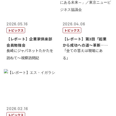
2026.05.16
2026.04.06
トピックス
トピックス
【レポート】企業家倶楽部
【レポート】第3回「起業
会員勉強会
から成功への道～革新―挑
長崎にジャパネットたかたを
「全ての答えは現場にあ
戦の先にある...
訪ねて～視察訪問記
る」
2026.02.16
トピックス