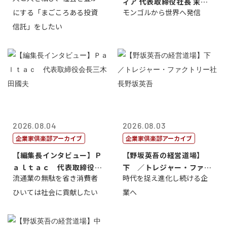
ィア 代表取締役社長 末田
にする「まごころある投資
モンゴルから世界へ発信
真
信託」をしたい
2026.08.04
2026.08.03
企業家倶楽部アーカイブ
企業家倶楽部アーカイブ
【編集長インタビュー】Ｐ
【野坂英吾の経営道場】
ａｌｔａｃ 代表取締役会
下 ／トレジャー・ファク
流通業の無駄を省き消費者
時代を捉え進化し続ける企
長三木田國夫
トリー社長野坂...
ひいては社会に貢献したい
業へ