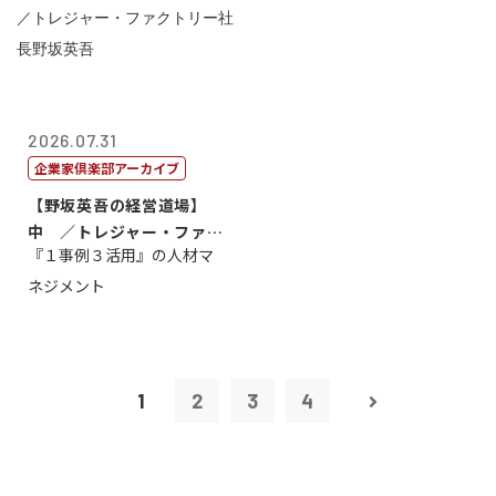
2026.07.31
企業家倶楽部アーカイブ
【野坂英吾の経営道場】
中 ／トレジャー・ファク
『１事例３活用』の人材マ
トリー社長野坂...
ネジメント
1
2
3
4