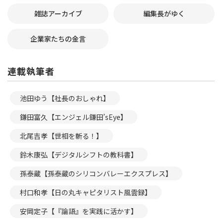
雑誌アーカイブ
編集長がゆく
企業家たちの金言
連載執筆者
池田ゆう【社長のおしゃれ】
鎌田富久【エンジェル鎌田’sEye】
北尾吉孝【世相を斬る！】
鈴木康弘【デジタルシフトの教科書】
孫泰蔵【孫泰蔵のシリコンバレーエクスプレス】
村口和孝【日の丸キャピタリスト風雲録】
安岡定子【『論語』を実践に活かす】