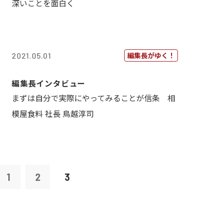
深いことを面白く
編集長がゆく！
2021.05.01
編集長インタビュー
まずは自分で実際にやってみることが信条 相
模屋食料 社長 鳥越淳司
1
2
3