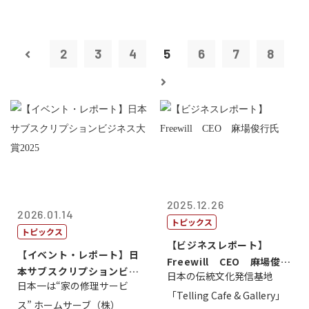
2
3
4
5
6
7
8
2025.12.26
2026.01.14
トピックス
トピックス
【ビジネスレポート】
【イベント・レポート】日
Freewill CEO 麻場俊行
本サブスクリプションビジ
日本の伝統文化発信基地
氏
日本一は“家の修理サービ
ネス大賞20...
「Telling Cafe & Gallery」
ス” ホームサーブ（株）