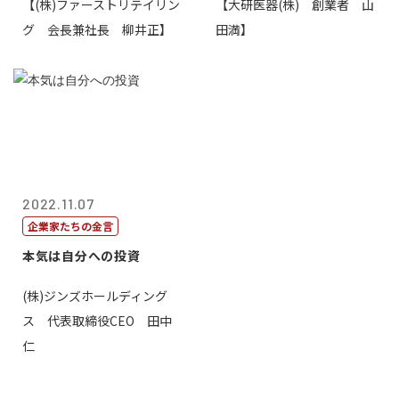
【(株)ファーストリテイリン
【大研医器(株) 創業者 山
湧いてくるもの...
グ 会長兼社長 柳井正】
田満】
2022.11.07
企業家たちの金言
本気は自分への投資
(株)ジンズホールディング
ス 代表取締役CEO 田中
仁