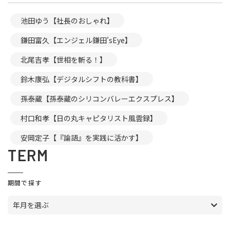
池田ゆう【社長のおしゃれ】
鎌田富久【エンジェル鎌田’sEye】
北尾吉孝【世相を斬る！】
鈴木康弘【デジタルシフトの教科書】
孫泰蔵【孫泰蔵のシリコンバレーエクスプレス】
村口和孝【日の丸キャピタリスト風雲録】
安岡定子【『論語』を実践に活かす】
TERM
期間で探す
年月を選ぶ