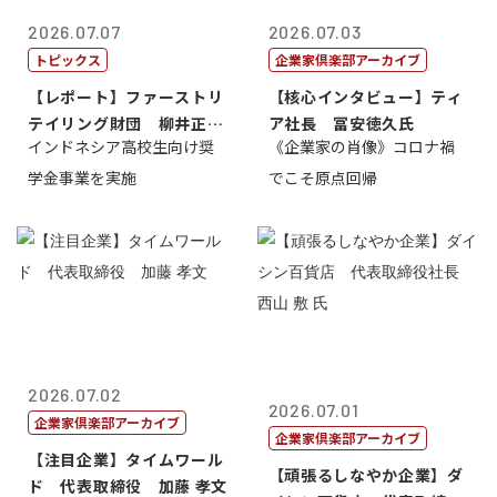
2026.07.07
2026.07.03
トピックス
企業家倶楽部アーカイブ
【レポート】ファーストリ
【核心インタビュー】ティ
テイリング財団 柳井正
ア社長 冨安徳久氏
インドネシア高校生向け奨
《企業家の肖像》コロナ禍
理事長
学金事業を実施
でこそ原点回帰
2026.07.02
2026.07.01
企業家倶楽部アーカイブ
企業家倶楽部アーカイブ
【注目企業】タイムワール
【頑張るしなやか企業】ダ
ド 代表取締役 加藤 孝文