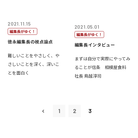
2021.11.15
2021.05.01
編集長がゆく！
編集長がゆく！
徳永編集長の視点論点
編集長インタビュー
難しいことをやさしく、や
まずは自分で実際にやってみ
さしいことを深く、深いこ
ることが信条 相模屋食料
とを面白く
社長 鳥越淳司
1
2
3