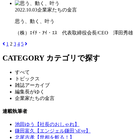
2022.10.03
企業家たちの金言
思う、動く、叶う
（株）ｴｲﾁ・ｱｲ・ｴｽ 代表取締役会長/CEO 澤田秀雄
1
2
3
4
5
CATEGORY
カテゴリで探す
すべて
トピックス
雑誌アーカイブ
編集長がゆく
企業家たちの金言
連載執筆者
池田ゆう【社長のおしゃれ】
鎌田富久【エンジェル鎌田’sEye】
北尾吉孝【世相を斬る！】