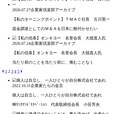
2026.07.27
企業家倶楽部アーカイブ
【私のターニングポイント】ＴＭＡＣ社長 古川英一
資金調達としてのＭ＆Ａを日本に根付かせたい
2026.07.24
企業家倶楽部アーカイブ
【私の信条】オンキヨー 名誉会長 大朏直人氏
当たり前のことを当たり前に、倦むことなく
1
2
3
4
5
2022.10.31
企業家たちの金言
個人は自立し、一人ひとりが自分株式会社であれ
㈱ﾘﾝｸｱﾝﾄﾞﾓﾁﾍﾞｰｼｮﾝ 代表取締役会長 小笹芳央