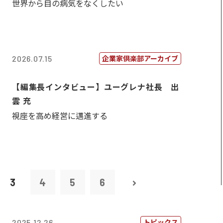
世界から目の病気をなくしたい
企業家倶楽部アーカイブ
2026.07.15
【編集長インタビュー】ユーグレナ社長 出
雲 充
視座を高め経営に邁進する
3
4
5
6
トピックス
2025.12.26