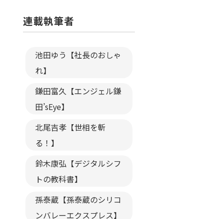
連載執筆者
池田ゆう【社長のおしゃ
れ】
鎌田富久【エンジェル鎌
田’sEye】
北尾吉孝【世相を斬
る！】
鈴木康弘【デジタルシフ
トの教科書】
孫泰蔵【孫泰蔵のシリコ
ンバレーエクスプレス】