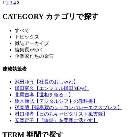
1
2
3
4
CATEGORY
カテゴリで探す
すべて
トピックス
雑誌アーカイブ
編集長がゆく
企業家たちの金言
連載執筆者
池田ゆう【社長のおしゃれ】
鎌田富久【エンジェル鎌田’sEye】
北尾吉孝【世相を斬る！】
鈴木康弘【デジタルシフトの教科書】
孫泰蔵【孫泰蔵のシリコンバレーエクスプレス】
村口和孝【日の丸キャピタリスト風雲録】
安岡定子【『論語』を実践に活かす】
TERM
期間で探す