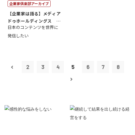
企業家倶楽部アーカイブ
【企業家は語る】メディア
ドゥホールディングス 代
日本のコンテンツを世界に
表取締役社長...
発信したい
2
3
4
5
6
7
8