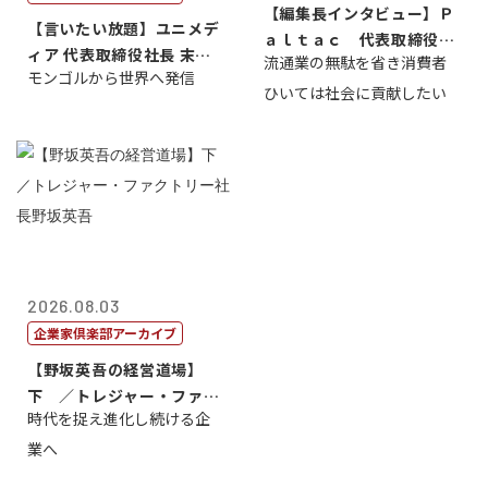
【編集長インタビュー】Ｐ
【言いたい放題】ユニメデ
ａｌｔａｃ 代表取締役会
ィア 代表取締役社長 末田
流通業の無駄を省き消費者
長三木田國夫
モンゴルから世界へ発信
真
ひいては社会に貢献したい
2026.08.03
企業家倶楽部アーカイブ
【野坂英吾の経営道場】
下 ／トレジャー・ファク
時代を捉え進化し続ける企
トリー社長野坂...
業へ