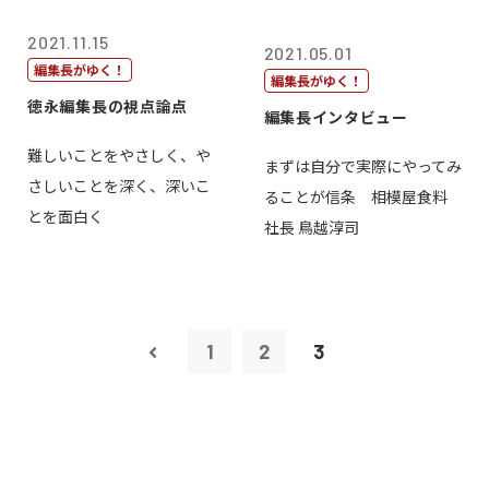
2021.11.15
2021.05.01
編集長がゆく！
編集長がゆく！
徳永編集長の視点論点
編集長インタビュー
難しいことをやさしく、や
まずは自分で実際にやってみ
さしいことを深く、深いこ
ることが信条 相模屋食料
とを面白く
社長 鳥越淳司
1
2
3