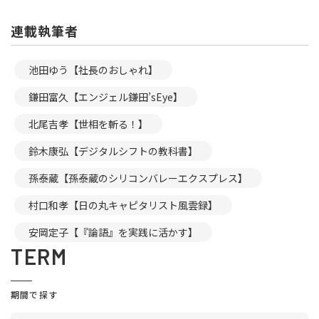
連載執筆者
池田ゆう【社長のおしゃれ】
鎌田富久【エンジェル鎌田’sEye】
北尾吉孝【世相を斬る！】
鈴木康弘【デジタルシフトの教科書】
孫泰蔵【孫泰蔵のシリコンバレーエクスプレス】
村口和孝【日の丸キャピタリスト風雲録】
安岡定子【『論語』を実践に活かす】
TERM
期間で探す