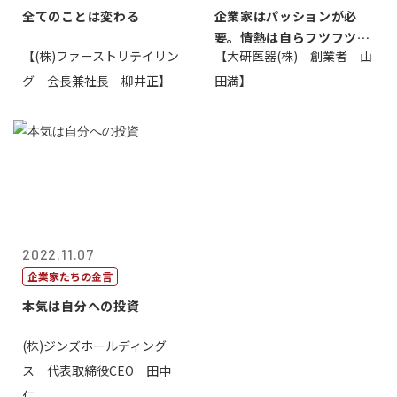
全てのことは変わる
企業家はパッションが必
要。情熱は自らフツフツと
【(株)ファーストリテイリン
【大研医器(株) 創業者 山
湧いてくるもの...
グ 会長兼社長 柳井正】
田満】
2022.11.07
企業家たちの金言
本気は自分への投資
(株)ジンズホールディング
ス 代表取締役CEO 田中
仁