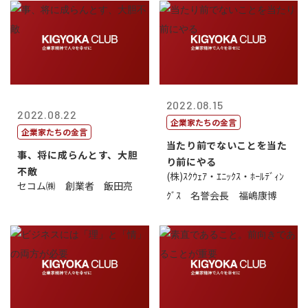
2022.08.15
2022.08.22
企業家たちの金言
企業家たちの金言
当たり前でないことを当た
事、将に成らんとす、大胆
り前にやる
不敵
(株)ｽｸｳｪｱ・ｴﾆｯｸｽ・ﾎｰﾙﾃﾞｨﾝ
セコム㈱ 創業者 飯田亮
ｸﾞｽ 名誉会長 福嶋康博