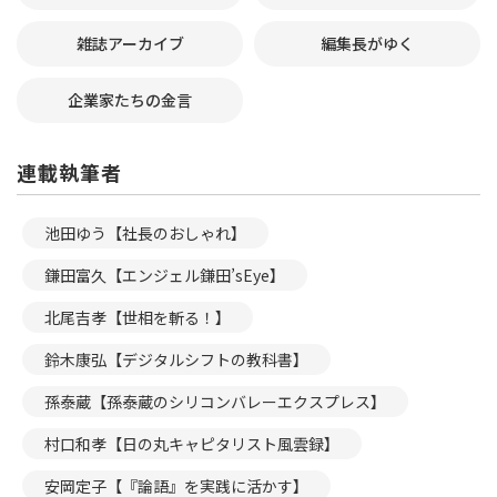
雑誌アーカイブ
編集長がゆく
企業家たちの金言
連載執筆者
池田ゆう【社長のおしゃれ】
鎌田富久【エンジェル鎌田’sEye】
北尾吉孝【世相を斬る！】
鈴木康弘【デジタルシフトの教科書】
孫泰蔵【孫泰蔵のシリコンバレーエクスプレス】
村口和孝【日の丸キャピタリスト風雲録】
安岡定子【『論語』を実践に活かす】