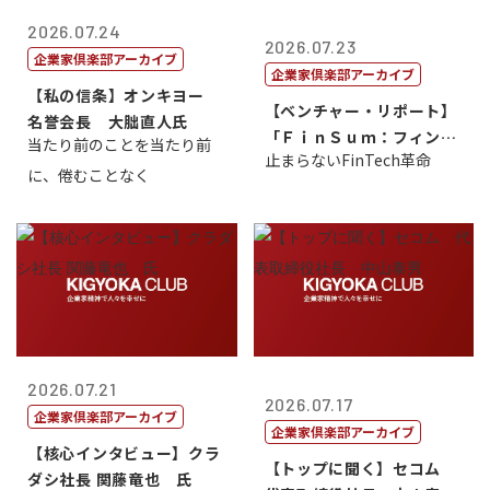
2026.07.24
2026.07.23
企業家倶楽部アーカイブ
企業家倶楽部アーカイブ
【私の信条】オンキヨー
【ベンチャー・リポート】
名誉会長 大朏直人氏
「ＦｉｎＳｕｍ：フィンテ
当たり前のことを当たり前
止まらないFinTech革命
ック・サミッ...
に、倦むことなく
2026.07.21
2026.07.17
企業家倶楽部アーカイブ
企業家倶楽部アーカイブ
【核心インタビュー】クラ
【トップに聞く】セコム
ダシ社長 関藤竜也 氏