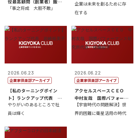
役最高顧問（創業者）飯田
企業は未来を創るために存
藤...
「事之将成 大胆不敵」
亮
在する
2026.06.23
2026.06.22
企業家倶楽部アーカイブ
企業家倶楽部アーカイブ
【私のターニングポイン
アクセルスペースＣＥＯ
ト】ランクアップ代表 岩
中村友哉 国際パフォーマ
やりがいのあるところで社
【宇宙時代の問題解決】世
崎裕美子
ンス研究所代...
員は輝く
界的困難に衛星活用の時代