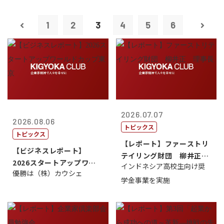
1
2
3
4
5
6
2026.07.07
2026.08.06
トピックス
トピックス
【レポート】ファーストリ
【ビジネスレポート】
テイリング財団 柳井正
2026スタートアップワー
インドネシア高校生向け奨
理事長
優勝は（株）カウシェ
ルドカップ東京
学金事業を実施