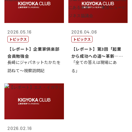
2026.05.16
2026.04.06
トピックス
トピックス
【レポート】企業家倶楽部
【レポート】第3回「起業
会員勉強会
から成功への道～革新―挑
長崎にジャパネットたかたを
「全ての答えは現場にあ
戦の先にある...
訪ねて～視察訪問記
る」
2026.02.16