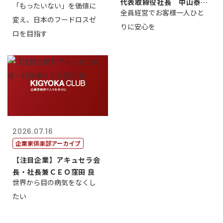
代表取締役社長 中山泰
「もったいない」を価値に
全員経営でお客様一人ひと
男
変え、日本のフードロスゼ
りに安心を
ロを目指す
2026.07.16
企業家倶楽部アーカイブ
【注目企業】アキュセラ会
長・社長兼ＣＥＯ窪田 良
世界から目の病気をなくし
たい