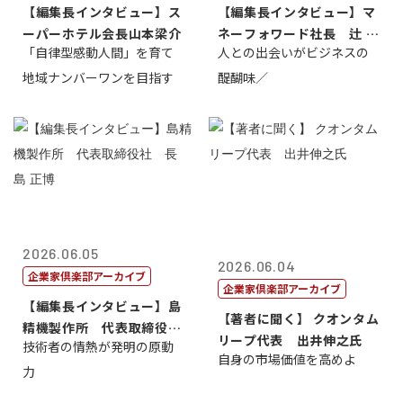
【編集長インタビュー】ス
【編集長インタビュー】マ
ーパーホテル会長山本梁介
ネーフォワード社長 辻 庸
「自律型感動人間」を育て
人との出会いがビジネスの
介
地域ナンバーワンを目指す
醍醐味／
2026.06.05
2026.06.04
企業家倶楽部アーカイブ
企業家倶楽部アーカイブ
【編集長インタビュー】島
【著者に聞く】 クオンタム
精機製作所 代表取締役
リープ代表 出井伸之氏
技術者の情熱が発明の原動
社 長 島 正...
自身の市場価値を高めよ
力