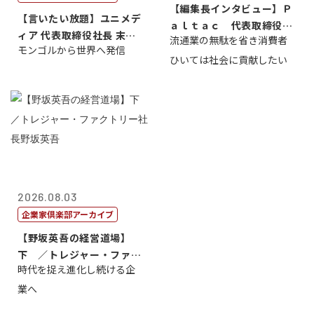
【編集長インタビュー】Ｐ
【言いたい放題】ユニメデ
ａｌｔａｃ 代表取締役会
ィア 代表取締役社長 末田
流通業の無駄を省き消費者
長三木田國夫
モンゴルから世界へ発信
真
ひいては社会に貢献したい
2026.08.03
企業家倶楽部アーカイブ
【野坂英吾の経営道場】
下 ／トレジャー・ファク
時代を捉え進化し続ける企
トリー社長野坂...
業へ