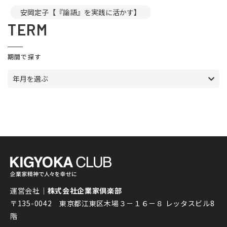
安岡定子【『論語』を実践に活かす】
TERM
期間で探す
年月を選ぶ
運営会社｜
株式会社企業家倶楽部
〒135-0042 東京都江東区木場３－１６－８ レッタスビル8
階