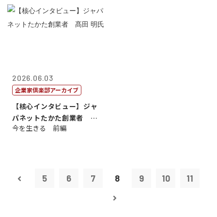
2026.06.03
企業家倶楽部アーカイブ
【核心インタビュー】ジャ
パネットたかた創業者 髙
今を生きる 前編
田 明氏
5
6
7
8
9
10
11