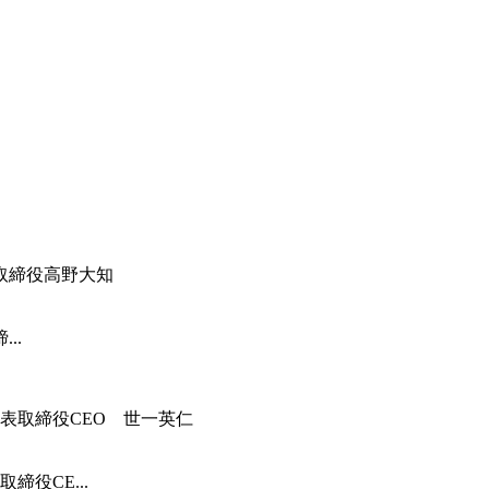
..
役CE...