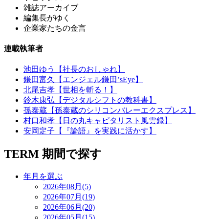
雑誌アーカイブ
編集長がゆく
企業家たちの金言
連載執筆者
池田ゆう【社長のおしゃれ】
鎌田富久【エンジェル鎌田’sEye】
北尾吉孝【世相を斬る！】
鈴木康弘【デジタルシフトの教科書】
孫泰蔵【孫泰蔵のシリコンバレーエクスプレス】
村口和孝【日の丸キャピタリスト風雲録】
安岡定子【『論語』を実践に活かす】
TERM
期間で探す
年月を選ぶ
2026年08月(5)
2026年07月(19)
2026年06月(20)
2026年05月(15)