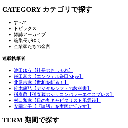
CATEGORY
カテゴリで探す
すべて
トピックス
雑誌アーカイブ
編集長がゆく
企業家たちの金言
連載執筆者
池田ゆう【社長のおしゃれ】
鎌田富久【エンジェル鎌田’sEye】
北尾吉孝【世相を斬る！】
鈴木康弘【デジタルシフトの教科書】
孫泰蔵【孫泰蔵のシリコンバレーエクスプレス】
村口和孝【日の丸キャピタリスト風雲録】
安岡定子【『論語』を実践に活かす】
TERM
期間で探す