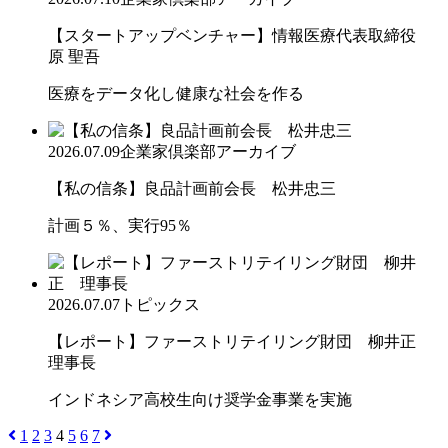
【スタートアップベンチャー】情報医療代表取締役
原 聖吾
医療をデータ化し健康な社会を作る
2026.07.09
企業家倶楽部アーカイブ
【私の信条】良品計画前会長 松井忠三
計画５％、実行95％
2026.07.07
トピックス
【レポート】ファーストリテイリング財団 柳井正
理事長
インドネシア高校生向け奨学金事業を実施
1
2
3
4
5
6
7