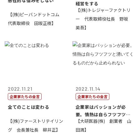
感性的な悩みをしない
経営をする
【(株)トレジャーファクトリ
【(株)ピーバンドットコム
ー 代表取締役社長 野坂
代表取締役 田坂正樹】
英吾】
2022.11.21
2022.11.14
企業家たちの金言
企業家たちの金言
全てのことは変わる
企業家はパッションが必
要。情熱は自らフツフツと
【(株)ファーストリテイリン
【大研医器(株) 創業者 山
湧いてくるもの...
グ 会長兼社長 柳井正】
田満】