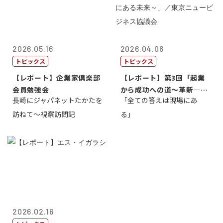
2026.05.16
2026.04.06
トピックス
トピックス
【レポート】企業家倶楽部
【レポート】第3回「起業
会員勉強会
から成功への道～革新―挑
長崎にジャパネットたかたを
「全ての答えは現場にあ
戦の先にある...
訪ねて～視察訪問記
る」
2026.02.16