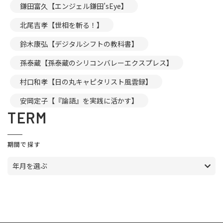
鎌田富久【エンジェル鎌田’sEye】
北尾吉孝【世相を斬る！】
鈴木康弘【デジタルシフトの教科書】
孫泰蔵【孫泰蔵のシリコンバレーエクスプレス】
村口和孝【日の丸キャピタリスト風雲録】
安岡定子【『論語』を実践に活かす】
TERM
期間で探す
年月を選ぶ