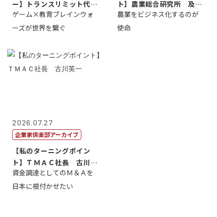
ー】トランスリミット代表
ト】農業総合研究所 及川
ゲーム×教育ブレインウォ
農業をビジネス化するのが
取締役社長 ...
智正
ーズが世界を繋ぐ
使命
2026.07.27
企業家倶楽部アーカイブ
【私のターニングポイン
ト】ＴＭＡＣ社長 古川英
資金調達としてのＭ＆Ａを
一
日本に根付かせたい