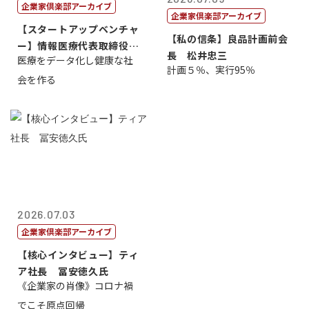
企業家倶楽部アーカイブ
企業家倶楽部アーカイブ
【スタートアップベンチャ
【私の信条】良品計画前会
ー】情報医療代表取締役
長 松井忠三
医療をデータ化し健康な社
原 聖吾
計画５％、実行95％
会を作る
2026.07.03
企業家倶楽部アーカイブ
【核心インタビュー】ティ
ア社長 冨安徳久氏
《企業家の肖像》コロナ禍
でこそ原点回帰