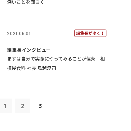
深いことを面白く
編集長がゆく！
2021.05.01
編集長インタビュー
まずは自分で実際にやってみることが信条 相
模屋食料 社長 鳥越淳司
1
2
3