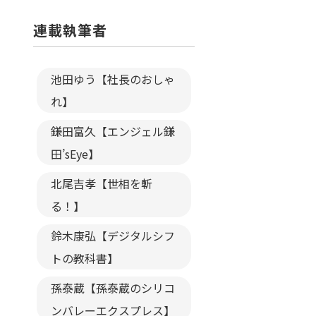
連載執筆者
池田ゆう【社長のおしゃ
れ】
鎌田富久【エンジェル鎌
田’sEye】
北尾吉孝【世相を斬
る！】
鈴木康弘【デジタルシフ
トの教科書】
孫泰蔵【孫泰蔵のシリコ
ンバレーエクスプレス】