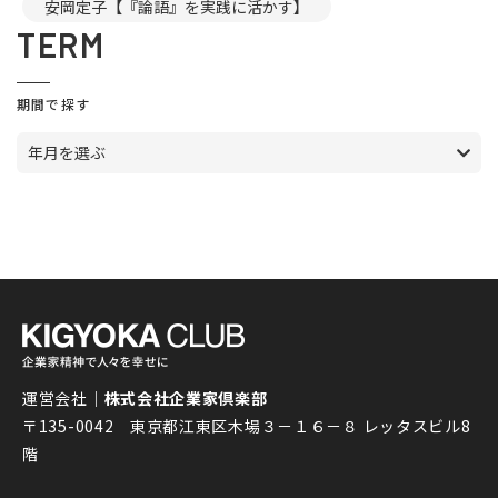
安岡定子【『論語』を実践に活かす】
TERM
期間で探す
年月を選ぶ
運営会社｜
株式会社企業家倶楽部
〒135-0042 東京都江東区木場３－１６－８ レッタスビル8
階