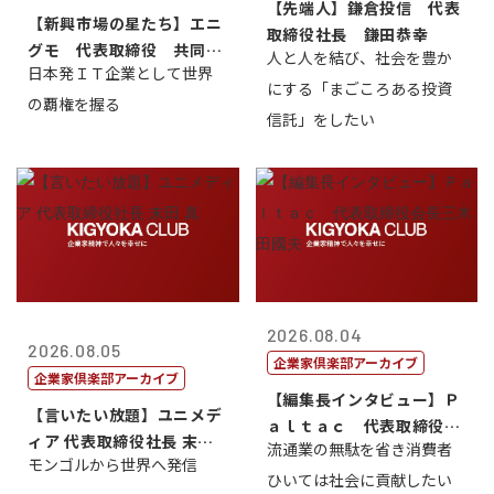
【先端人】鎌倉投信 代表
【新興市場の星たち】エニ
取締役社長 鎌田恭幸
グモ 代表取締役 共同最
人と人を結び、社会を豊か
日本発ＩＴ企業として世界
高経営責任者...
にする「まごころある投資
の覇権を握る
信託」をしたい
2026.08.04
2026.08.05
企業家倶楽部アーカイブ
企業家倶楽部アーカイブ
【編集長インタビュー】Ｐ
【言いたい放題】ユニメデ
ａｌｔａｃ 代表取締役会
ィア 代表取締役社長 末田
流通業の無駄を省き消費者
長三木田國夫
モンゴルから世界へ発信
真
ひいては社会に貢献したい