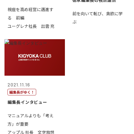
徳永編集長の視点論点
視座を高め経営に邁進す
前を向いて転び、貪欲に学
る 前編
ぶ
ユーグレナ社長 出雲 充
2021.11.16
編集長がゆく！
編集長インタビュー
マニュアルよりも「考え
方」が重要
アップル 社長 文字放想