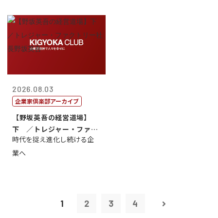
2026.08.03
企業家倶楽部アーカイブ
【野坂英吾の経営道場】
下 ／トレジャー・ファク
時代を捉え進化し続ける企
トリー社長野坂...
業へ
1
2
3
4