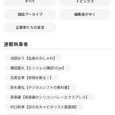
すべて
トピックス
雑誌アーカイブ
編集長がゆく
企業家たちの金言
連載執筆者
池田ゆう【社長のおしゃれ】
鎌田富久【エンジェル鎌田’sEye】
北尾吉孝【世相を斬る！】
鈴木康弘【デジタルシフトの教科書】
孫泰蔵【孫泰蔵のシリコンバレーエクスプレス】
村口和孝【日の丸キャピタリスト風雲録】