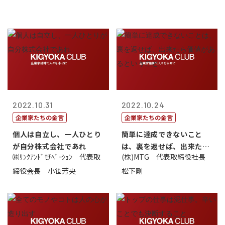
2022.10.31
2022.10.24
企業家たちの金言
企業家たちの金言
個人は自立し、一人ひとり
簡単に達成できないこと
が自分株式会社であれ
は、裏を返せば、出来たら
㈱ﾘﾝｸｱﾝﾄﾞﾓﾁﾍﾞｰｼｮﾝ 代表取
(株)MTG 代表取締役社長
価値があるとい...
締役会長 小笹芳央
松下剛