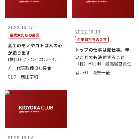
2022.10.17
2022.10.10
企業家たちの金言
企業家たちの金言
全てのモノやコトは人の心
トップの仕事は泥仕事。辛
が造り出す
いことでも決断すること
(株)ｶﾙﾁｭｱ・ｺﾝﾋﾞﾆｴﾝｽ・ｸﾗ
（株）MUJIN 最高経営責任
ﾌﾞ 代表取締役社長兼
者CEO 滝野一征
CEO 増田宗昭
2022.10.03