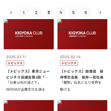
1
2
3
4
5
6
2025.03.11
2025.02.14
トピックス
トピックス
【トピックス】東京ニュー
【トピックス】旭酒造 桜
ビジネス協議会第2回「起
井博志会長 桜井一宏社長
「仕事は光の速さで」
「獺祭」社名となり世界を
業から成功へ...
NVIDIAが企業文化を語る
駆ける