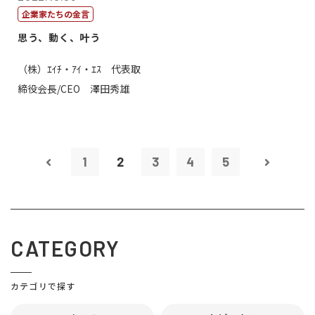
企業家たちの金言
思う、動く、叶う
（株）ｴｲﾁ・ｱｲ・ｴｽ 代表取
締役会長/CEO 澤田秀雄
1
2
3
4
5
CATEGORY
カテゴリで探す