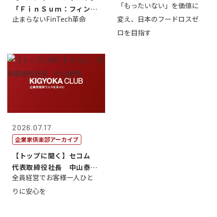
「もったいない」を価値に
「ＦｉｎＳｕｍ：フィンテ
止まらないFinTech革命
変え、日本のフードロスゼ
ック・サミッ...
ロを目指す
2026.07.17
企業家倶楽部アーカイブ
【トップに聞く】セコム
代表取締役社長 中山泰
全員経営でお客様一人ひと
男
りに安心を