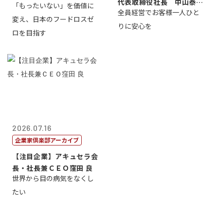
代表取締役社長 中山泰
「もったいない」を価値に
全員経営でお客様一人ひと
男
変え、日本のフードロスゼ
りに安心を
ロを目指す
2026.07.16
企業家倶楽部アーカイブ
【注目企業】アキュセラ会
長・社長兼ＣＥＯ窪田 良
世界から目の病気をなくし
たい