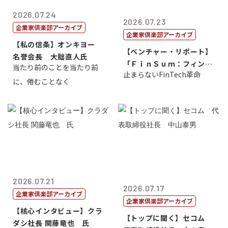
2026.07.24
2026.07.23
企業家倶楽部アーカイブ
企業家倶楽部アーカイブ
【私の信条】オンキヨー
【ベンチャー・リポート】
名誉会長 大朏直人氏
「ＦｉｎＳｕｍ：フィンテ
当たり前のことを当たり前
止まらないFinTech革命
ック・サミッ...
に、倦むことなく
2026.07.21
2026.07.17
企業家倶楽部アーカイブ
企業家倶楽部アーカイブ
【核心インタビュー】クラ
【トップに聞く】セコム
ダシ社長 関藤竜也 氏