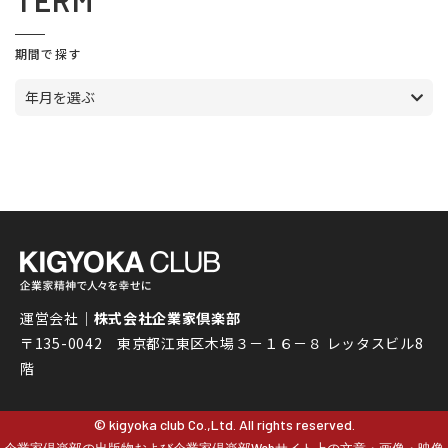
TERM
期間で探す
年月を選ぶ
運営会社｜
株式会社企業家倶楽部
〒135-0042 東京都江東区木場３－１６－８ レッタスビル8
階
© kigyoka club Co.,Ltd. All rights reserved.