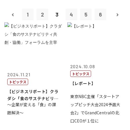
1
2
3
4
5
6
2024.10.08
トピックス
2024.11.21
トピックス
【レポート】
【ビジネスリポート】クラ
東京NBC主催「スタートア
ダシ「食のサステナビリテ
～企業が変える「食」の課
ップピッチ大会2024予選大
ィ共創・協働...
題解決～
会2」でGrandCentralの北
口CEOが１位に