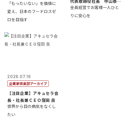
代表取締役社長 中山泰
「もったいない」を価値に
全員経営でお客様一人ひと
男
変え、日本のフードロスゼ
りに安心を
ロを目指す
2026.07.16
企業家倶楽部アーカイブ
【注目企業】アキュセラ会
長・社長兼ＣＥＯ窪田 良
世界から目の病気をなくし
たい