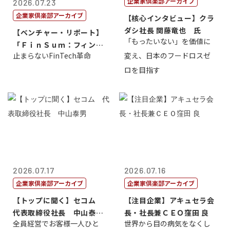
企業家倶楽部アーカイブ
2026.07.23
企業家倶楽部アーカイブ
【核心インタビュー】クラ
ダシ社長 関藤竜也 氏
【ベンチャー・リポート】
「もったいない」を価値に
「ＦｉｎＳｕｍ：フィンテ
止まらないFinTech革命
変え、日本のフードロスゼ
ック・サミッ...
ロを目指す
2026.07.17
2026.07.16
企業家倶楽部アーカイブ
企業家倶楽部アーカイブ
【トップに聞く】セコム
【注目企業】アキュセラ会
代表取締役社長 中山泰
長・社長兼ＣＥＯ窪田 良
全員経営でお客様一人ひと
世界から目の病気をなくし
男