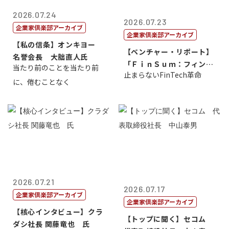
2026.07.24
2026.07.23
企業家倶楽部アーカイブ
企業家倶楽部アーカイブ
【私の信条】オンキヨー
【ベンチャー・リポート】
名誉会長 大朏直人氏
「ＦｉｎＳｕｍ：フィンテ
当たり前のことを当たり前
止まらないFinTech革命
ック・サミッ...
に、倦むことなく
2026.07.21
2026.07.17
企業家倶楽部アーカイブ
企業家倶楽部アーカイブ
【核心インタビュー】クラ
【トップに聞く】セコム
ダシ社長 関藤竜也 氏