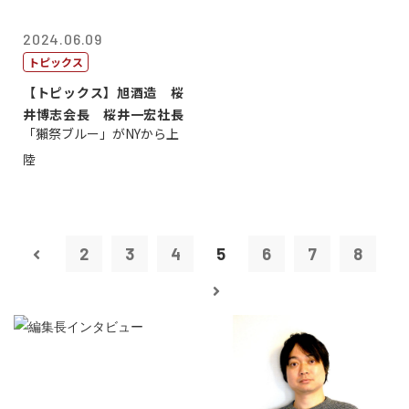
2024.06.09
トピックス
【トピックス】旭酒造 桜
井博志会長 桜井一宏社長
「獺祭ブルー」がNYから上
陸
2
3
4
5
6
7
8