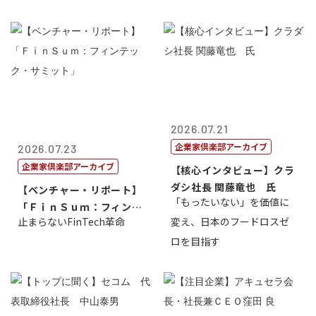
2026.07.21
企業家倶楽部アーカイブ
2026.07.23
企業家倶楽部アーカイブ
【核心インタビュー】クラ
ダシ社長 関藤竜也 氏
【ベンチャー・リポート】
「もったいない」を価値に
「ＦｉｎＳｕｍ：フィンテ
止まらないFinTech革命
変え、日本のフードロスゼ
ック・サミッ...
ロを目指す