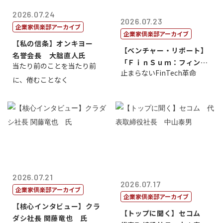
2026.07.24
2026.07.23
企業家倶楽部アーカイブ
企業家倶楽部アーカイブ
【私の信条】オンキヨー
【ベンチャー・リポート】
名誉会長 大朏直人氏
「ＦｉｎＳｕｍ：フィンテ
当たり前のことを当たり前
止まらないFinTech革命
ック・サミッ...
に、倦むことなく
2026.07.21
2026.07.17
企業家倶楽部アーカイブ
企業家倶楽部アーカイブ
【核心インタビュー】クラ
【トップに聞く】セコム
ダシ社長 関藤竜也 氏