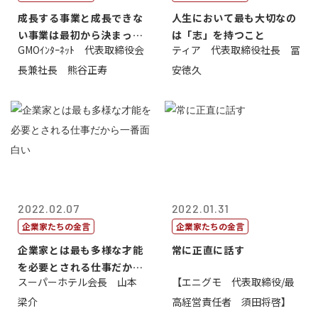
成長する事業と成長できな
人生において最も大切なの
い事業は最初から決まって
は「志」を持つこと
GMOｲﾝﾀｰﾈｯﾄ 代表取締役会
ティア 代表取締役社長 冨
いる
長兼社長 熊谷正寿
安徳久
2022.02.07
2022.01.31
企業家たちの金言
企業家たちの金言
企業家とは最も多様な才能
常に正直に話す
を必要とされる仕事だから
スーパーホテル会長 山本
【エニグモ 代表取締役/最
一番面白い
梁介
高経営責任者 須田将啓】