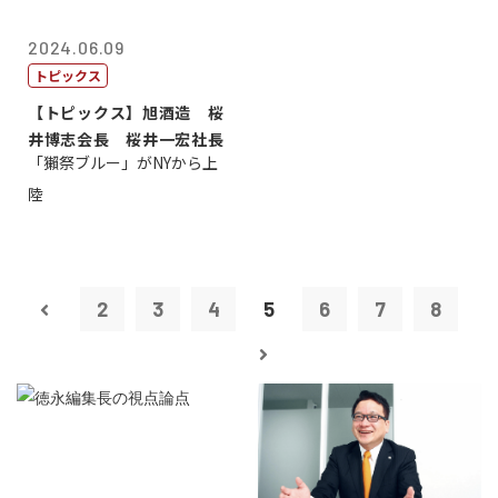
2024.06.09
トピックス
【トピックス】旭酒造 桜
井博志会長 桜井一宏社長
「獺祭ブルー」がNYから上
陸
2
3
4
5
6
7
8