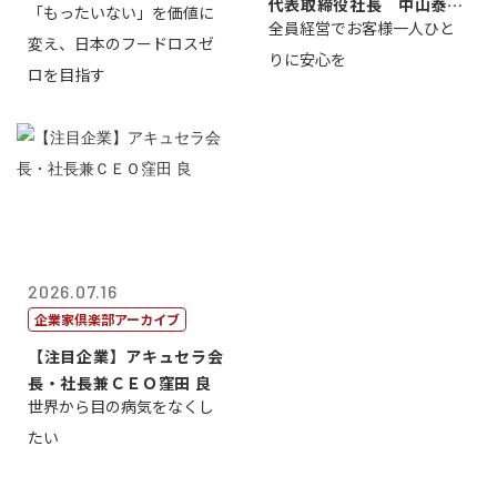
代表取締役社長 中山泰
「もったいない」を価値に
全員経営でお客様一人ひと
男
変え、日本のフードロスゼ
りに安心を
ロを目指す
2026.07.16
企業家倶楽部アーカイブ
【注目企業】アキュセラ会
長・社長兼ＣＥＯ窪田 良
世界から目の病気をなくし
たい