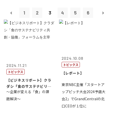
1
2
3
4
5
6
2024.10.08
トピックス
2024.11.21
トピックス
【レポート】
【ビジネスリポート】クラ
東京NBC主催「スタートア
ダシ「食のサステナビリテ
～企業が変える「食」の課
ップピッチ大会2024予選大
ィ共創・協働...
題解決～
会2」でGrandCentralの北
口CEOが１位に