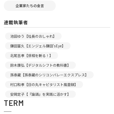
企業家たちの金言
連載執筆者
池田ゆう【社長のおしゃれ】
鎌田富久【エンジェル鎌田’sEye】
北尾吉孝【世相を斬る！】
鈴木康弘【デジタルシフトの教科書】
孫泰蔵【孫泰蔵のシリコンバレーエクスプレス】
村口和孝【日の丸キャピタリスト風雲録】
安岡定子【『論語』を実践に活かす】
TERM