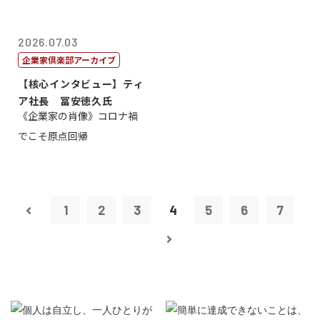
2026.07.03
企業家倶楽部アーカイブ
【核心インタビュー】ティ
ア社長 冨安徳久氏
《企業家の肖像》コロナ禍
でこそ原点回帰
1
2
3
4
5
6
7