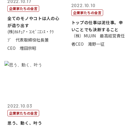
2022.10.17
2022.10.10
企業家たちの金言
企業家たちの金言
全てのモノやコトは人の心
トップの仕事は泥仕事。辛
が造り出す
いことでも決断すること
(株)ｶﾙﾁｭｱ・ｺﾝﾋﾞﾆｴﾝｽ・ｸﾗ
（株）MUJIN 最高経営責任
ﾌﾞ 代表取締役社長兼
者CEO 滝野一征
CEO 増田宗昭
2022.10.03
企業家たちの金言
思う、動く、叶う