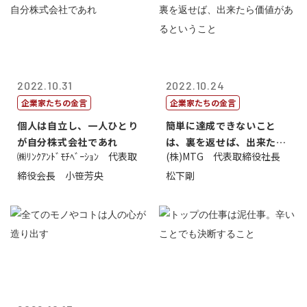
2022.10.31
2022.10.24
企業家たちの金言
企業家たちの金言
個人は自立し、一人ひとり
簡単に達成できないこと
が自分株式会社であれ
は、裏を返せば、出来たら
㈱ﾘﾝｸｱﾝﾄﾞﾓﾁﾍﾞｰｼｮﾝ 代表取
(株)MTG 代表取締役社長
価値があるとい...
締役会長 小笹芳央
松下剛