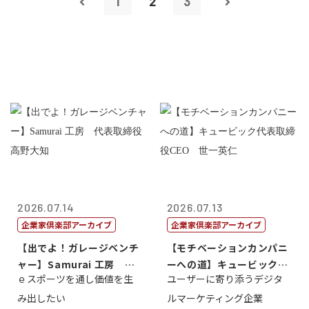
1
2
3
2026.07.14
2026.07.13
企業家倶楽部アーカイブ
企業家倶楽部アーカイブ
【出でよ！ガレージベンチ
【モチベーションカンパニ
ャー】Samurai 工房 代
ーへの道】キュービック代
ｅスポーツを通し価値を生
ユーザーに寄り添うデジタ
表取締...
表取締役CE...
み出したい
ルマーケティング企業