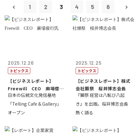
1
2
3
4
5
6
2025.12.26
2025.12.25
トピックス
トピックス
【ビジネスレポート】
【ビジネスレポート】株式
Freewill CEO 麻場俊行
会社獺祭 桜井博志会長
日本の伝統文化発信基地
『獺祭 経営は八転び八起
氏
「Telling Cafe & Gallery」
き』を出版。桜井博志会長
オープン
熱く語る