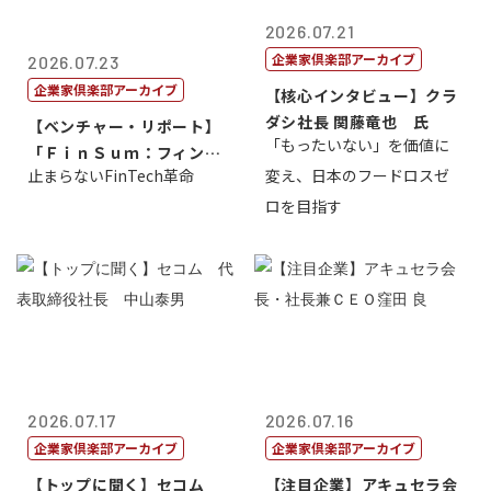
2026.07.21
企業家倶楽部アーカイブ
2026.07.23
企業家倶楽部アーカイブ
【核心インタビュー】クラ
ダシ社長 関藤竜也 氏
【ベンチャー・リポート】
「もったいない」を価値に
「ＦｉｎＳｕｍ：フィンテ
止まらないFinTech革命
変え、日本のフードロスゼ
ック・サミッ...
ロを目指す
2026.07.17
2026.07.16
企業家倶楽部アーカイブ
企業家倶楽部アーカイブ
【トップに聞く】セコム
【注目企業】アキュセラ会