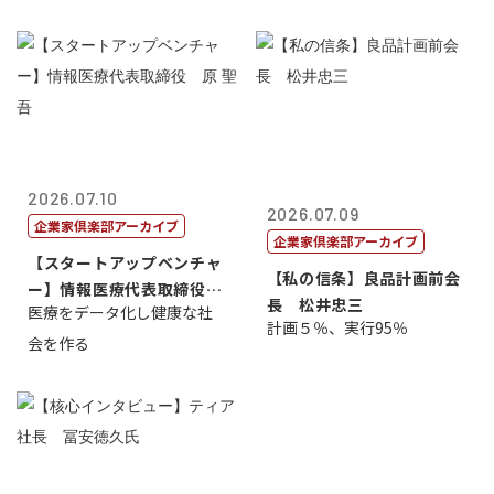
2026.07.10
2026.07.09
企業家倶楽部アーカイブ
企業家倶楽部アーカイブ
【スタートアップベンチャ
【私の信条】良品計画前会
ー】情報医療代表取締役
長 松井忠三
医療をデータ化し健康な社
原 聖吾
計画５％、実行95％
会を作る