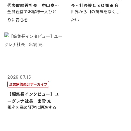
代表取締役社長 中山泰
長・社長兼ＣＥＯ窪田 良
全員経営でお客様一人ひと
世界から目の病気をなくし
男
りに安心を
たい
2026.07.15
企業家倶楽部アーカイブ
【編集長インタビュー】ユ
ーグレナ社長 出雲 充
視座を高め経営に邁進する