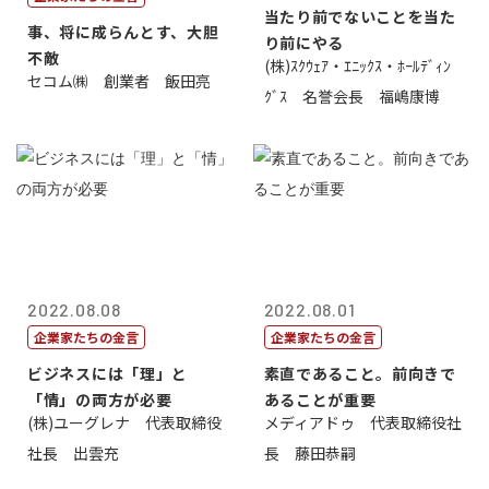
当たり前でないことを当た
事、将に成らんとす、大胆
り前にやる
不敵
(株)ｽｸｳｪｱ・ｴﾆｯｸｽ・ﾎｰﾙﾃﾞｨﾝ
セコム㈱ 創業者 飯田亮
ｸﾞｽ 名誉会長 福嶋康博
2022.08.08
2022.08.01
企業家たちの金言
企業家たちの金言
ビジネスには「理」と
素直であること。前向きで
「情」の両方が必要
あることが重要
(株)ユーグレナ 代表取締役
メディアドゥ 代表取締役社
社長 出雲充
長 藤田恭嗣