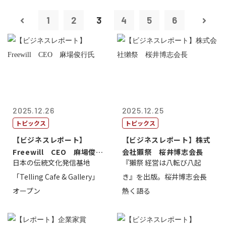
1
2
3
4
5
6
2025.12.26
2025.12.25
トピックス
トピックス
【ビジネスレポート】
【ビジネスレポート】株式
Freewill CEO 麻場俊行
会社獺祭 桜井博志会長
日本の伝統文化発信基地
『獺祭 経営は八転び八起
氏
「Telling Cafe & Gallery」
き』を出版。桜井博志会長
オープン
熱く語る