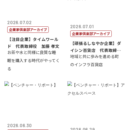
2026.07.02
2026.07.01
企業家倶楽部アーカイブ
企業家倶楽部アーカイブ
【注目企業】タイムワール
【頑張るしなやか企業】ダ
ド 代表取締役 加藤 孝文
イシン百貨店 代表取締役
お茶や水と同様に良質な睡
地域と共に歩みを進める町
社長 西山 ...
眠を購入する時代がやってく
のインフラ百貨店
る
2026.06.30
2026.06.29