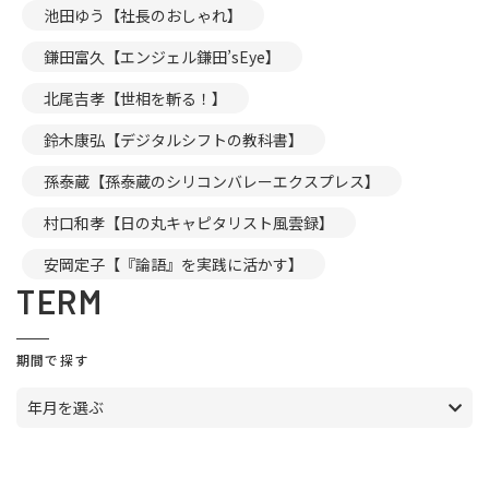
池田ゆう【社長のおしゃれ】
鎌田富久【エンジェル鎌田’sEye】
北尾吉孝【世相を斬る！】
鈴木康弘【デジタルシフトの教科書】
孫泰蔵【孫泰蔵のシリコンバレーエクスプレス】
村口和孝【日の丸キャピタリスト風雲録】
安岡定子【『論語』を実践に活かす】
TERM
期間で探す
年月を選ぶ