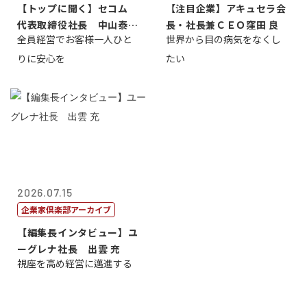
【トップに聞く】セコム
【注目企業】アキュセラ会
代表取締役社長 中山泰
長・社長兼ＣＥＯ窪田 良
全員経営でお客様一人ひと
世界から目の病気をなくし
男
りに安心を
たい
2026.07.15
企業家倶楽部アーカイブ
【編集長インタビュー】ユ
ーグレナ社長 出雲 充
視座を高め経営に邁進する