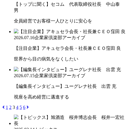
【トップに聞く】セコム 代表取締役社長 中山泰
男
全員経営でお客様一人ひとりに安心を
2026.07.16
企業家倶楽部アーカイブ
【注目企業】アキュセラ会長・社長兼ＣＥＯ窪田 良
世界から目の病気をなくしたい
2026.07.15
企業家倶楽部アーカイブ
【編集長インタビュー】ユーグレナ社長 出雲 充
視座を高め経営に邁進する
1
2
3
4
5
6