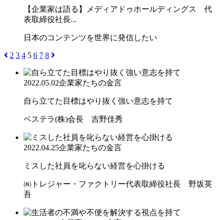
【企業家は語る】メディアドゥホールディングス 代
表取締役社長...
日本のコンテンツを世界に発信したい
2
3
4
5
6
7
8
2022.05.02
企業家たちの金言
自ら立てた目標はやり抜く強い意志を持て
ベステラ(株)会長 吉野佳秀
2022.04.25
企業家たちの金言
ミスした社員を叱らない経営を心掛ける
㈱トレジャー・ファクトリー代表取締役社長 野坂英
吾