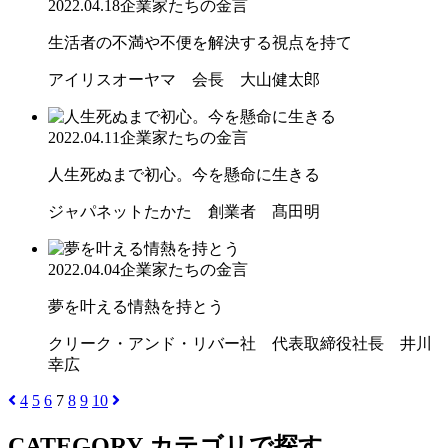
2022.04.18
企業家たちの金言
生活者の不満や不便を解決する視点を持て
アイリスオーヤマ 会長 大山健太郎
2022.04.11
企業家たちの金言
人生死ぬまで初心。今を懸命に生きる
ジャパネットたかた 創業者 髙田明
2022.04.04
企業家たちの金言
夢を叶える情熱を持とう
クリーク・アンド・リバー社 代表取締役社長 井川
幸広
4
5
6
7
8
9
10
CATEGORY
カテゴリで探す