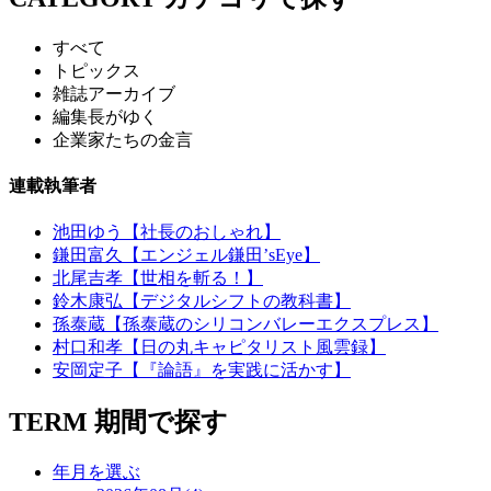
すべて
トピックス
雑誌アーカイブ
編集長がゆく
企業家たちの金言
連載執筆者
池田ゆう【社長のおしゃれ】
鎌田富久【エンジェル鎌田’sEye】
北尾吉孝【世相を斬る！】
鈴木康弘【デジタルシフトの教科書】
孫泰蔵【孫泰蔵のシリコンバレーエクスプレス】
村口和孝【日の丸キャピタリスト風雲録】
安岡定子【『論語』を実践に活かす】
TERM
期間で探す
年月を選ぶ