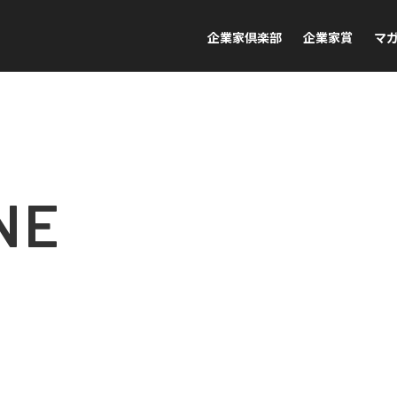
企業家倶楽部
企業家賞
マ
NE