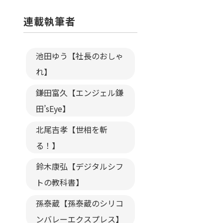
連載執筆者
池田ゆう【社長のおしゃ
れ】
鎌田富久【エンジェル鎌
田’sEye】
北尾吉孝【世相を斬
る！】
鈴木康弘【デジタルシフ
トの教科書】
孫泰蔵【孫泰蔵のシリコ
ンバレーエクスプレス】