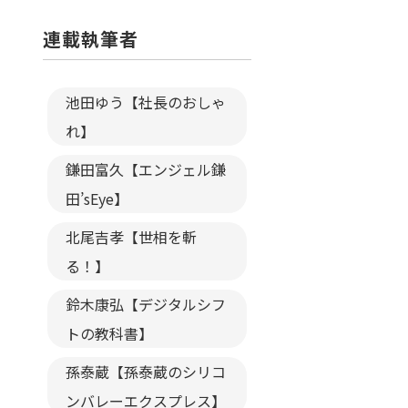
連載執筆者
池田ゆう【社長のおしゃ
れ】
鎌田富久【エンジェル鎌
田’sEye】
北尾吉孝【世相を斬
る！】
鈴木康弘【デジタルシフ
トの教科書】
孫泰蔵【孫泰蔵のシリコ
ンバレーエクスプレス】