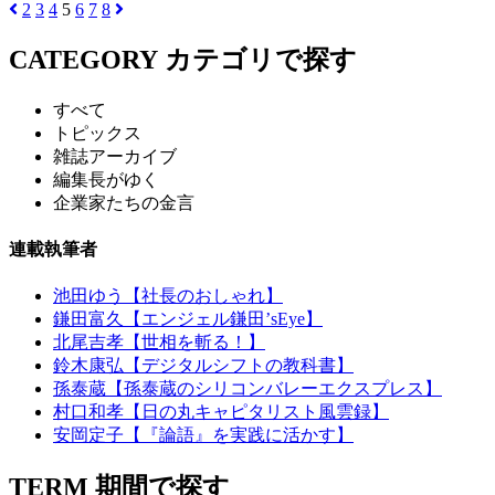
2
3
4
5
6
7
8
CATEGORY
カテゴリで探す
すべて
トピックス
雑誌アーカイブ
編集長がゆく
企業家たちの金言
連載執筆者
池田ゆう【社長のおしゃれ】
鎌田富久【エンジェル鎌田’sEye】
北尾吉孝【世相を斬る！】
鈴木康弘【デジタルシフトの教科書】
孫泰蔵【孫泰蔵のシリコンバレーエクスプレス】
村口和孝【日の丸キャピタリスト風雲録】
安岡定子【『論語』を実践に活かす】
TERM
期間で探す