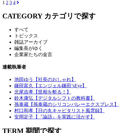
1
2
3
4
CATEGORY
カテゴリで探す
すべて
トピックス
雑誌アーカイブ
編集長がゆく
企業家たちの金言
連載執筆者
池田ゆう【社長のおしゃれ】
鎌田富久【エンジェル鎌田’sEye】
北尾吉孝【世相を斬る！】
鈴木康弘【デジタルシフトの教科書】
孫泰蔵【孫泰蔵のシリコンバレーエクスプレス】
村口和孝【日の丸キャピタリスト風雲録】
安岡定子【『論語』を実践に活かす】
TERM
期間で探す