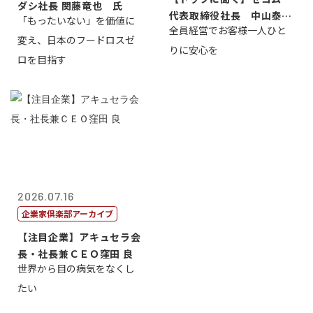
ダシ社長 関藤竜也 氏
代表取締役社長 中山泰
「もったいない」を価値に
全員経営でお客様一人ひと
男
変え、日本のフードロスゼ
りに安心を
ロを目指す
2026.07.16
企業家倶楽部アーカイブ
【注目企業】アキュセラ会
長・社長兼ＣＥＯ窪田 良
世界から目の病気をなくし
たい