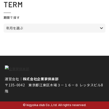
TERM
期間で探す
年月を選ぶ
運営会社｜
株式会社企業家倶楽部
〒135-0042 東京都江東区木場３－１６－８ レッタスビル8
階
© kigyoka club Co.,Ltd. All rights reserved.