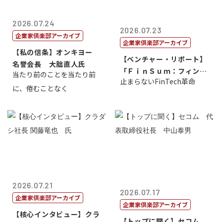
2026.07.24
2026.07.23
企業家倶楽部アーカイブ
企業家倶楽部アーカイブ
【私の信条】オンキヨー
【ベンチャー・リポート】
名誉会長 大朏直人氏
「ＦｉｎＳｕｍ：フィンテ
当たり前のことを当たり前
止まらないFinTech革命
ック・サミッ...
に、倦むことなく
2026.07.21
2026.07.17
企業家倶楽部アーカイブ
企業家倶楽部アーカイブ
【核心インタビュー】クラ
【トップに聞く】セコム