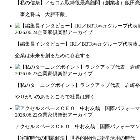
【私の信条】／セコム取締役最高顧問（創業者）飯田亮
「事之将成 大胆不敵」
2026.06.24
企業家倶楽部アーカイブ
【編集長インタビュー】IRI／BBTower グループ代表藤..
企業は未来を創るために存在する
2026.06.23
企業家倶楽部アーカイブ
【私のターニングポイント】ランクアップ代表 岩崎裕
やりがいのあるところで社員は輝く
2026.06.22
企業家倶楽部アーカイブ
アクセルスペースＣＥＯ 中村友哉 国際パフォーマンス
【宇宙時代の問題解決】世界的困難に衛星活用の時代