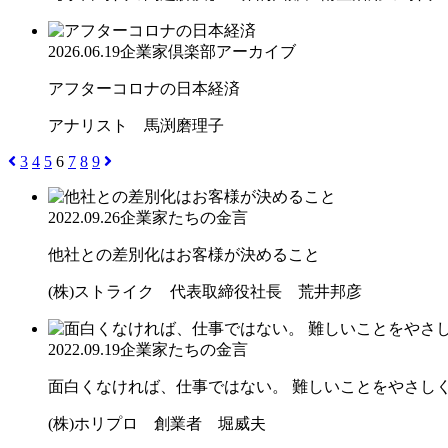
2026.06.19
企業家倶楽部アーカイブ
アフターコロナの日本経済
アナリスト 馬渕磨理子
3
4
5
6
7
8
9
2022.09.26
企業家たちの金言
他社との差別化はお客様が決めること
(株)ストライク 代表取締役社長 荒井邦彦
2022.09.19
企業家たちの金言
面白くなければ、仕事ではない。 難しいことをやさしく。
(株)ホリプロ 創業者 堀威夫