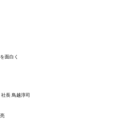
を面白く
 社長 鳥越淳司