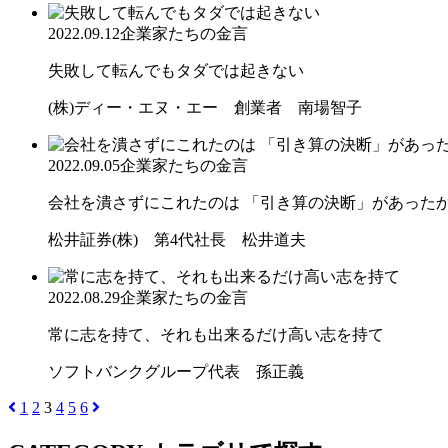
2022.09.12
企業家たちの金言
失敗して転んでもタダでは起きない
(株)ディー・エヌ・エー 創業者 南場智子
2022.09.05
企業家たちの金言
会社を潰さずにこれたのは 「引き算の決断」があった
松井証券(株) 第4代社長 松井道夫
2022.08.29
企業家たちの金言
常に志を持て、それも出来るだけ高い志を持て
ソフトバンクグループ代表 孫正義
1
2
3
4
5
6