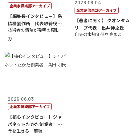
2026.06.04
企業家倶楽部アーカイブ
企業家倶楽部アーカイブ
【編集長インタビュー】島
【著者に聞く】 クオンタム
精機製作所 代表取締役
リープ代表 出井伸之氏
技術者の情熱が発明の原動
社 長 島 正...
自身の市場価値を高めよ
力
2026.06.03
企業家倶楽部アーカイブ
【核心インタビュー】ジャ
パネットたかた創業者 髙
今を生きる 前編
田 明氏