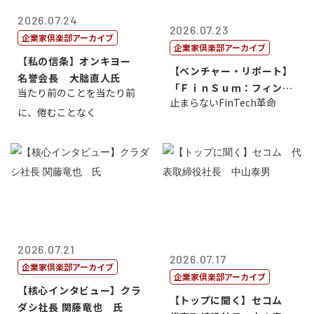
2026.07.24
2026.07.23
企業家倶楽部アーカイブ
企業家倶楽部アーカイブ
【私の信条】オンキヨー
【ベンチャー・リポート】
名誉会長 大朏直人氏
「ＦｉｎＳｕｍ：フィンテ
当たり前のことを当たり前
止まらないFinTech革命
ック・サミッ...
に、倦むことなく
2026.07.21
2026.07.17
企業家倶楽部アーカイブ
企業家倶楽部アーカイブ
【核心インタビュー】クラ
【トップに聞く】セコム
ダシ社長 関藤竜也 氏