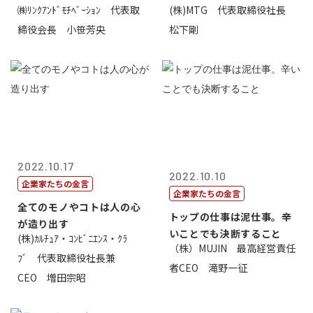
㈱ﾘﾝｸｱﾝﾄﾞﾓﾁﾍﾞｰｼｮﾝ 代表取
(株)MTG 代表取締役社長
価値があるとい...
締役会長 小笹芳央
松下剛
2022.10.17
2022.10.10
企業家たちの金言
企業家たちの金言
全てのモノやコトは人の心
トップの仕事は泥仕事。辛
が造り出す
いことでも決断すること
(株)ｶﾙﾁｭｱ・ｺﾝﾋﾞﾆｴﾝｽ・ｸﾗ
（株）MUJIN 最高経営責任
ﾌﾞ 代表取締役社長兼
者CEO 滝野一征
CEO 増田宗昭