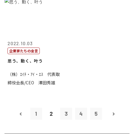
2022.10.03
企業家たちの金言
思う、動く、叶う
（株）ｴｲﾁ・ｱｲ・ｴｽ 代表取
締役会長/CEO 澤田秀雄
1
2
3
4
5