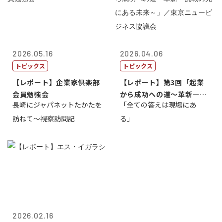
2026.05.16
2026.04.06
トピックス
トピックス
【レポート】企業家倶楽部
【レポート】第3回「起業
会員勉強会
から成功への道～革新―挑
長崎にジャパネットたかたを
「全ての答えは現場にあ
戦の先にある...
訪ねて～視察訪問記
る」
2026.02.16