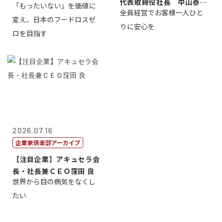
代表取締役社長 中山泰
「もったいない」を価値に
全員経営でお客様一人ひと
男
変え、日本のフードロスゼ
りに安心を
ロを目指す
2026.07.16
企業家倶楽部アーカイブ
【注目企業】アキュセラ会
長・社長兼ＣＥＯ窪田 良
世界から目の病気をなくし
たい