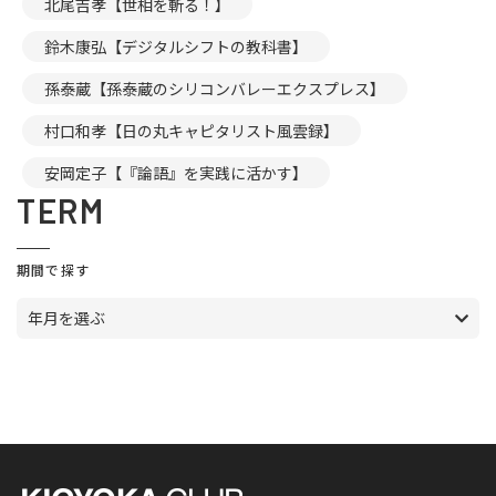
北尾吉孝【世相を斬る！】
鈴木康弘【デジタルシフトの教科書】
孫泰蔵【孫泰蔵のシリコンバレーエクスプレス】
村口和孝【日の丸キャピタリスト風雲録】
安岡定子【『論語』を実践に活かす】
TERM
期間で探す
年月を選ぶ