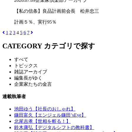
2026.07.09
企業家倶楽部アーカイブ
【私の信条】良品計画前会長 松井忠三
計画５％、実行95％
1
2
3
4
5
6
7
CATEGORY
カテゴリで探す
すべて
トピックス
雑誌アーカイブ
編集長がゆく
企業家たちの金言
連載執筆者
池田ゆう【社長のおしゃれ】
鎌田富久【エンジェル鎌田’sEye】
北尾吉孝【世相を斬る！】
鈴木康弘【デジタルシフトの教科書】