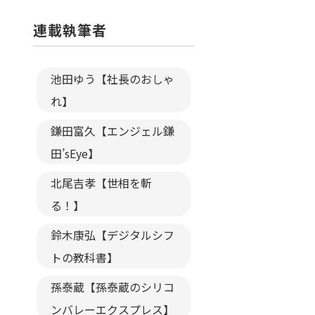
連載執筆者
池田ゆう【社長のおしゃ
れ】
鎌田富久【エンジェル鎌
田’sEye】
北尾吉孝【世相を斬
る！】
鈴木康弘【デジタルシフ
トの教科書】
孫泰蔵【孫泰蔵のシリコ
ンバレーエクスプレス】