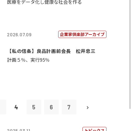
医療をデータ化し健康な社会を作る
企業家倶楽部アーカイブ
2026.07.09
【私の信条】良品計画前会長 松井忠三
計画５％、実行95％
3
4
5
6
7
トピックス
2025.03.11