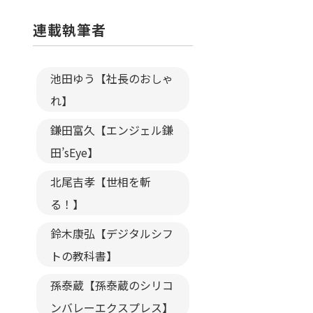
連載執筆者
池田ゆう【社長のおしゃ
れ】
鎌田富久【エンジェル鎌
田’sEye】
北尾吉孝【世相を斬
る！】
鈴木康弘【デジタルシフ
トの教科書】
孫泰蔵【孫泰蔵のシリコ
ンバレーエクスプレス】