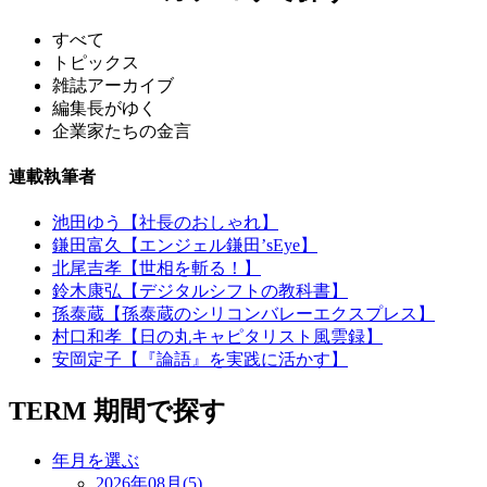
すべて
トピックス
雑誌アーカイブ
編集長がゆく
企業家たちの金言
連載執筆者
池田ゆう【社長のおしゃれ】
鎌田富久【エンジェル鎌田’sEye】
北尾吉孝【世相を斬る！】
鈴木康弘【デジタルシフトの教科書】
孫泰蔵【孫泰蔵のシリコンバレーエクスプレス】
村口和孝【日の丸キャピタリスト風雲録】
安岡定子【『論語』を実践に活かす】
TERM
期間で探す
年月を選ぶ
2026年08月(5)