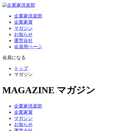
企業家倶楽部
企業家賞
マガジン
お知らせ
運営会社
会員用ページ
会員になる
トップ
マガジン
MAGAZINE
マガジン
企業家倶楽部
企業家賞
マガジン
お知らせ
運営会社