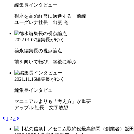
編集長インタビュー
視座を高め経営に邁進する 前編
ユーグレナ社長 出雲 充
2022.01.07
編集長がゆく！
徳永編集長の視点論点
前を向いて転び、貪欲に学ぶ
2021.11.16
編集長がゆく！
編集長インタビュー
マニュアルよりも「考え方」が重要
アップル 社長 文字放想
1
2
3