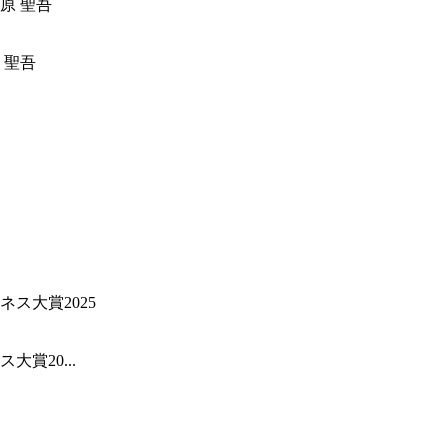
 聖吾
賞20...