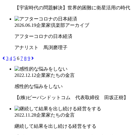
【宇宙時代の問題解決】世界的困難に衛星活用の時代
2026.06.19
企業家倶楽部アーカイブ
アフターコロナの日本経済
アナリスト 馬渕磨理子
3
4
5
6
7
8
9
2022.12.12
企業家たちの金言
感性的な悩みをしない
【(株)ピーバンドットコム 代表取締役 田坂正樹】
2022.11.28
企業家たちの金言
継続して結果を出し続ける経営をする