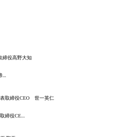
..
役CE...