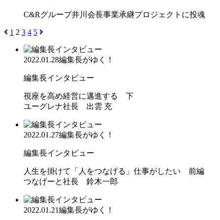
C&Rグループ井川会長事業承継プロジェクトに投魂
1
2
3
4
5
2022.01.28
編集長がゆく！
編集長インタビュー
視座を高め経営に邁進する 下
ユーグレナ社長 出雲 充
2022.01.27
編集長がゆく！
編集長インタビュー
人生を掛けて「人をつなげる」仕事がしたい 前編
つなげーと社長 鈴木一郎
2022.01.21
編集長がゆく！