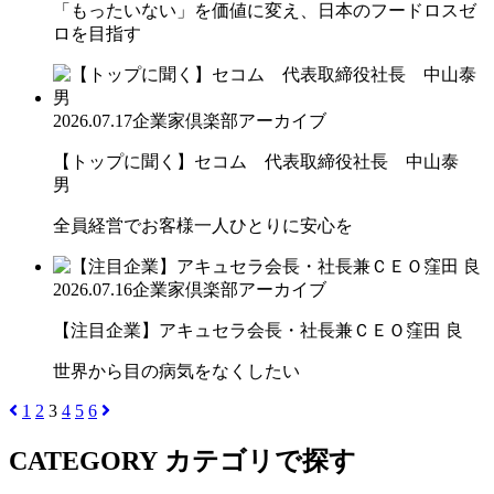
「もったいない」を価値に変え、日本のフードロスゼ
ロを目指す
2026.07.17
企業家倶楽部アーカイブ
【トップに聞く】セコム 代表取締役社長 中山泰
男
全員経営でお客様一人ひとりに安心を
2026.07.16
企業家倶楽部アーカイブ
【注目企業】アキュセラ会長・社長兼ＣＥＯ窪田 良
世界から目の病気をなくしたい
1
2
3
4
5
6
CATEGORY
カテゴリで探す