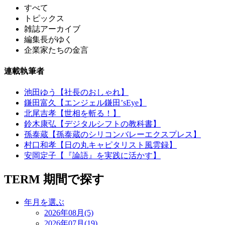
すべて
トピックス
雑誌アーカイブ
編集長がゆく
企業家たちの金言
連載執筆者
池田ゆう【社長のおしゃれ】
鎌田富久【エンジェル鎌田’sEye】
北尾吉孝【世相を斬る！】
鈴木康弘【デジタルシフトの教科書】
孫泰蔵【孫泰蔵のシリコンバレーエクスプレス】
村口和孝【日の丸キャピタリスト風雲録】
安岡定子【『論語』を実践に活かす】
TERM
期間で探す
年月を選ぶ
2026年08月(5)
2026年07月(19)