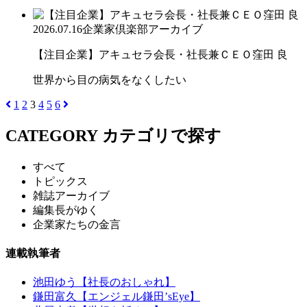
2026.07.16
企業家倶楽部アーカイブ
【注目企業】アキュセラ会長・社長兼ＣＥＯ窪田 良
世界から目の病気をなくしたい
1
2
3
4
5
6
CATEGORY
カテゴリで探す
すべて
トピックス
雑誌アーカイブ
編集長がゆく
企業家たちの金言
連載執筆者
池田ゆう【社長のおしゃれ】
鎌田富久【エンジェル鎌田’sEye】