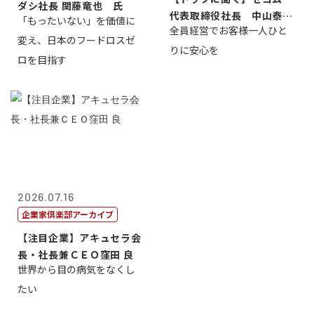
ダシ社長 関藤竜也 氏
代表取締役社長 中山泰
「もったいない」を価値に
全員経営でお客様一人ひと
男
変え、日本のフードロスゼ
りに安心を
ロを目指す
2026.07.16
企業家倶楽部アーカイブ
【注目企業】アキュセラ会
長・社長兼ＣＥＯ窪田 良
世界から目の病気をなくし
たい