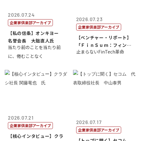
2026.07.24
2026.07.23
企業家倶楽部アーカイブ
企業家倶楽部アーカイブ
【私の信条】オンキヨー
【ベンチャー・リポート】
名誉会長 大朏直人氏
「ＦｉｎＳｕｍ：フィンテ
当たり前のことを当たり前
止まらないFinTech革命
ック・サミッ...
に、倦むことなく
2026.07.21
2026.07.17
企業家倶楽部アーカイブ
企業家倶楽部アーカイブ
【核心インタビュー】クラ
【トップに聞く】セコム