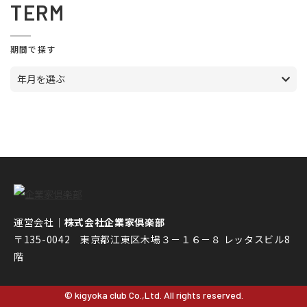
TERM
期間で探す
年月を選ぶ
運営会社｜
株式会社企業家倶楽部
〒135-0042 東京都江東区木場３－１６－８ レッタスビル8
階
© kigyoka club Co.,Ltd. All rights reserved.