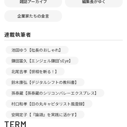
雑誌アーカイブ
編集長がゆく
企業家たちの金言
連載執筆者
池田ゆう【社長のおしゃれ】
鎌田富久【エンジェル鎌田’sEye】
北尾吉孝【世相を斬る！】
鈴木康弘【デジタルシフトの教科書】
孫泰蔵【孫泰蔵のシリコンバレーエクスプレス】
村口和孝【日の丸キャピタリスト風雲録】
安岡定子【『論語』を実践に活かす】
TERM