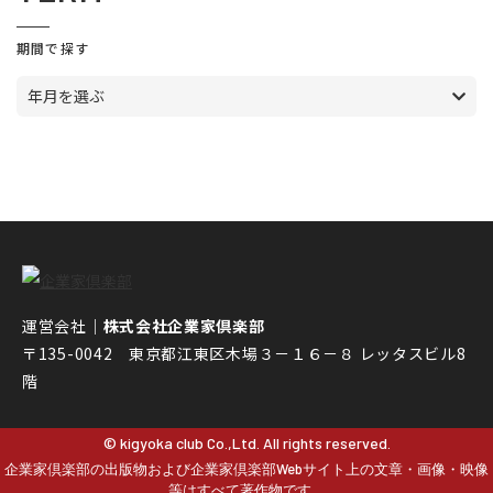
期間で探す
年月を選ぶ
運営会社｜
株式会社企業家倶楽部
〒135-0042 東京都江東区木場３－１６－８ レッタスビル8
階
© kigyoka club Co.,Ltd. All rights reserved.
企業家倶楽部の出版物および企業家倶楽部Webサイト上の文章・画像・映像
等はすべて著作物です。