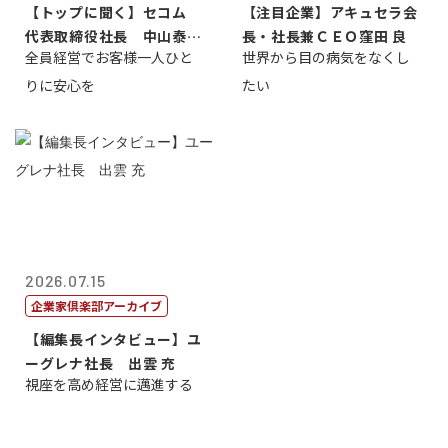
【トップに聞く】セコム
【注目企業】アキュセラ会
代表取締役社長 中山泰
長・社長兼ＣＥＯ窪田 良
全員経営でお客様一人ひと
世界から目の病気をなくし
男
りに安心を
たい
2026.07.15
企業家倶楽部アーカイブ
【編集長インタビュー】ユ
ーグレナ社長 出雲 充
視座を高め経営に邁進する