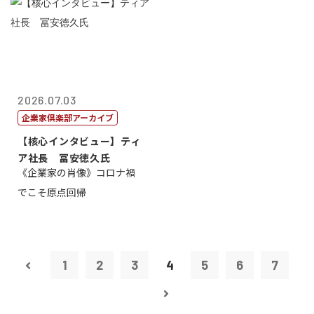
2026.07.03
企業家倶楽部アーカイブ
【核心インタビュー】ティ
ア社長 冨安徳久氏
《企業家の肖像》コロナ禍
でこそ原点回帰
1
2
3
4
5
6
7