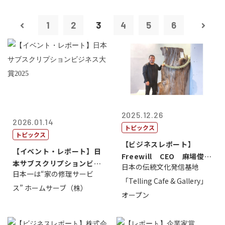
1
2
3
4
5
6
2025.12.26
2026.01.14
トピックス
トピックス
【ビジネスレポート】
【イベント・レポート】日
Freewill CEO 麻場俊行
本サブスクリプションビジ
日本の伝統文化発信基地
氏
日本一は“家の修理サービ
ネス大賞20...
「Telling Cafe & Gallery」
ス” ホームサーブ（株）
オープン