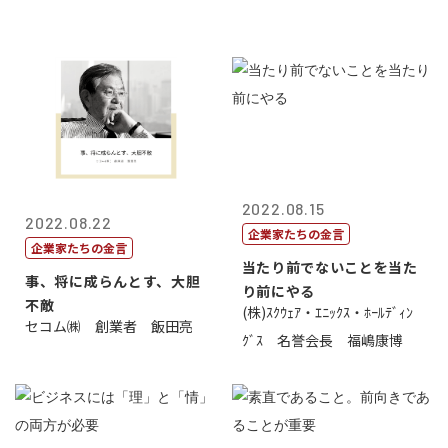
2022.08.15
2022.08.22
企業家たちの金言
企業家たちの金言
当たり前でないことを当た
事、将に成らんとす、大胆
り前にやる
不敵
(株)ｽｸｳｪｱ・ｴﾆｯｸｽ・ﾎｰﾙﾃﾞｨﾝ
セコム㈱ 創業者 飯田亮
ｸﾞｽ 名誉会長 福嶋康博