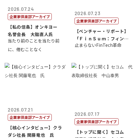
2026.07.24
2026.07.23
企業家倶楽部アーカイブ
企業家倶楽部アーカイブ
【私の信条】オンキヨー
【ベンチャー・リポート】
名誉会長 大朏直人氏
「ＦｉｎＳｕｍ：フィンテ
当たり前のことを当たり前
止まらないFinTech革命
ック・サミッ...
に、倦むことなく
2026.07.21
2026.07.17
企業家倶楽部アーカイブ
企業家倶楽部アーカイブ
【核心インタビュー】クラ
【トップに聞く】セコム
ダシ社長 関藤竜也 氏