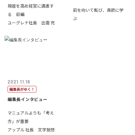
視座を高め経営に邁進す
前を向いて転び、貪欲に学
る 前編
ぶ
ユーグレナ社長 出雲 充
2021.11.16
編集長がゆく！
編集長インタビュー
マニュアルよりも「考え
方」が重要
アップル 社長 文字放想