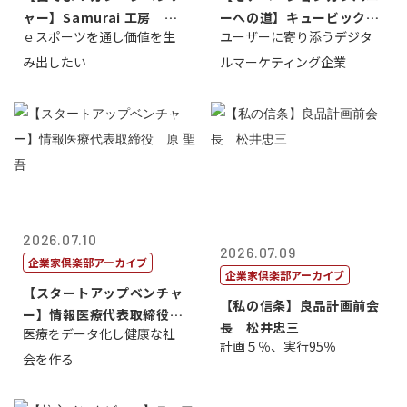
ャー】Samurai 工房 代
ーへの道】キュービック代
ｅスポーツを通し価値を生
ユーザーに寄り添うデジタ
表取締...
表取締役CE...
み出したい
ルマーケティング企業
2026.07.10
2026.07.09
企業家倶楽部アーカイブ
企業家倶楽部アーカイブ
【スタートアップベンチャ
【私の信条】良品計画前会
ー】情報医療代表取締役
長 松井忠三
医療をデータ化し健康な社
原 聖吾
計画５％、実行95％
会を作る