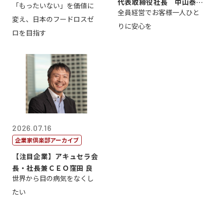
代表取締役社長 中山泰
「もったいない」を価値に
全員経営でお客様一人ひと
男
変え、日本のフードロスゼ
りに安心を
ロを目指す
2026.07.16
企業家倶楽部アーカイブ
【注目企業】アキュセラ会
長・社長兼ＣＥＯ窪田 良
世界から目の病気をなくし
たい