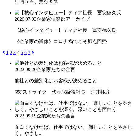
計画５％、実行95％
2026.07.03
企業家倶楽部アーカイブ
【核心インタビュー】ティア社長 冨安徳久氏
《企業家の肖像》コロナ禍でこそ原点回帰
1
2
3
4
5
6
7
2022.09.26
企業家たちの金言
他社との差別化はお客様が決めること
(株)ストライク 代表取締役社長 荒井邦彦
2022.09.19
企業家たちの金言
面白くなければ、仕事ではない。 難しいことをやさし
く。やさし...