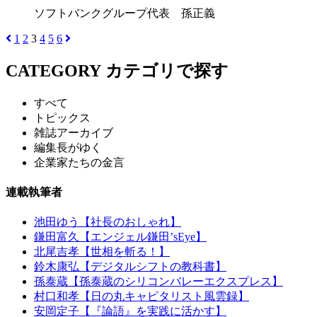
ソフトバンクグループ代表 孫正義
1
2
3
4
5
6
CATEGORY
カテゴリで探す
すべて
トピックス
雑誌アーカイブ
編集長がゆく
企業家たちの金言
連載執筆者
池田ゆう【社長のおしゃれ】
鎌田富久【エンジェル鎌田’sEye】
北尾吉孝【世相を斬る！】
鈴木康弘【デジタルシフトの教科書】
孫泰蔵【孫泰蔵のシリコンバレーエクスプレス】
村口和孝【日の丸キャピタリスト風雲録】
安岡定子【『論語』を実践に活かす】