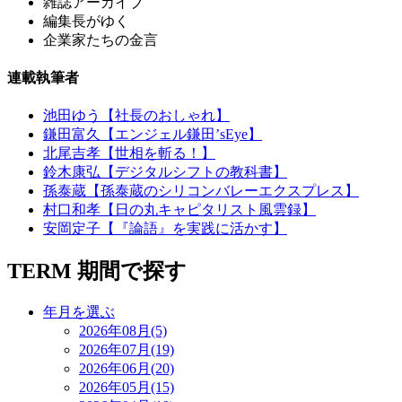
雑誌アーカイブ
編集長がゆく
企業家たちの金言
連載執筆者
池田ゆう【社長のおしゃれ】
鎌田富久【エンジェル鎌田’sEye】
北尾吉孝【世相を斬る！】
鈴木康弘【デジタルシフトの教科書】
孫泰蔵【孫泰蔵のシリコンバレーエクスプレス】
村口和孝【日の丸キャピタリスト風雲録】
安岡定子【『論語』を実践に活かす】
TERM
期間で探す
年月を選ぶ
2026年08月(5)
2026年07月(19)
2026年06月(20)
2026年05月(15)